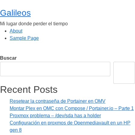
Saltar
al
Galileos
contenido
Mi lugar donde perder el tiempo
About
Sample Page
Buscar
Buscar
Recent Posts
Resetear la contraseña de Portainer en OMV
Montar Plex en OMC con Compose / Portainer.io – Parte 1
Proxmox problema – /dev/sda has a holder
Configuración en proxmos de Openmediavault en un HP
gen 8