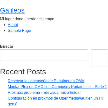
Saltar
al
Galileos
contenido
Mi lugar donde perder el tiempo
About
Sample Page
Buscar
Buscar
Recent Posts
Resetear la contraseña de Portainer en OMV
Montar Plex en OMC con Compose / Portainer.io – Parte 1
Proxmox problema – /dev/sda has a holder
Configuración en proxmos de Openmediavault en un HP
gen 8