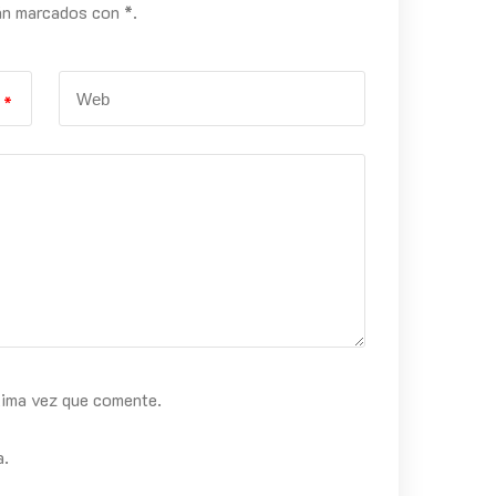
án marcados con *.
*
xima vez que comente.
a.