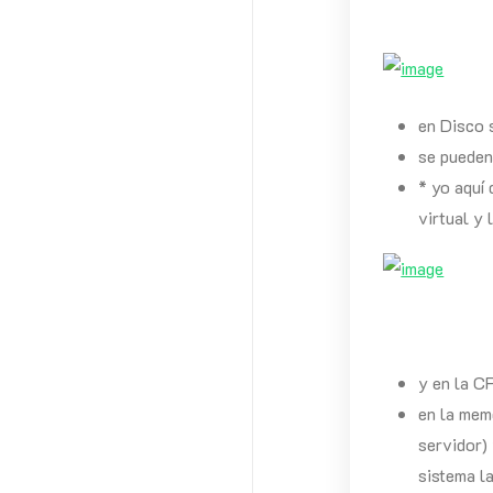
en Disco 
se pueden
* yo aquí 
virtual y
y en la C
en la mem
servidor)
sistema l