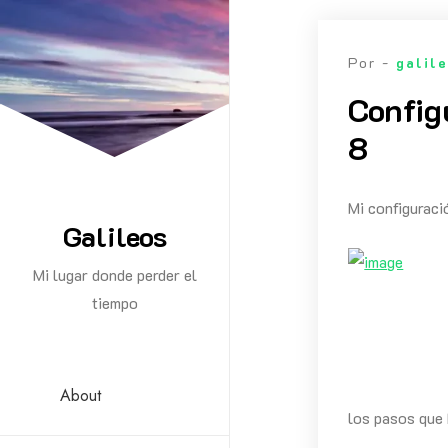
Saltar
al
Por -
galil
contenido
Config
8
Mi configuraci
Galileos
Mi lugar donde perder el
tiempo
About
los pasos que 