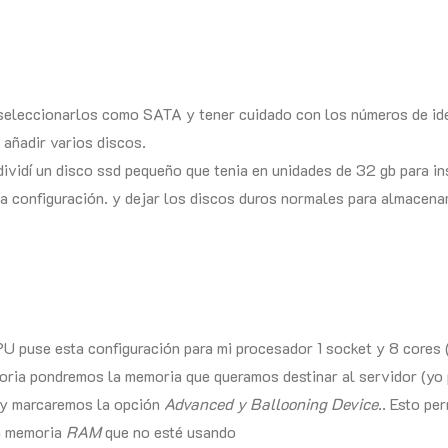
seleccionarlos como SATA y tener cuidado con los números de ide
 añadir varios discos.
dividí un disco ssd pequeño que tenia en unidades de 32 gb para in
 la configuración. y dejar los discos duros normales para almacen
PU puse esta configuración para mi procesador 1 socket y 8 cores (
oria pondremos la memoria que queramos destinar al servidor (yo
 y marcaremos la opción
Advanced y
Ballooning Device.
. Esto pe
a memoria
RAM
que no esté usando