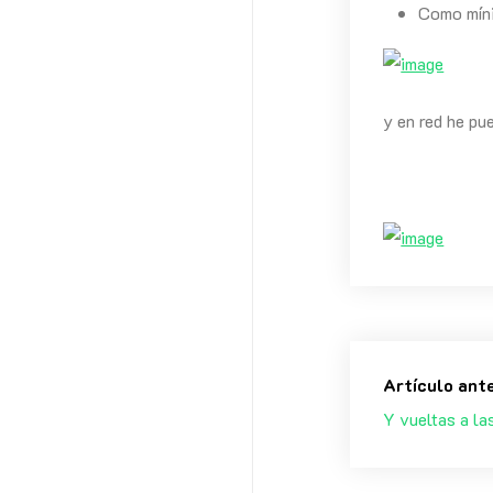
Como míni
y en red he pu
Artículo ant
Y vueltas a la