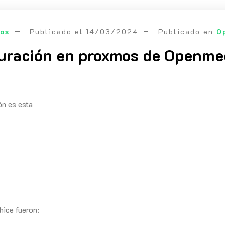
eos
Publicado el
14/03/2024
Publicado en
O
uración en proxmos de Openme
ón es esta
hice fueron: