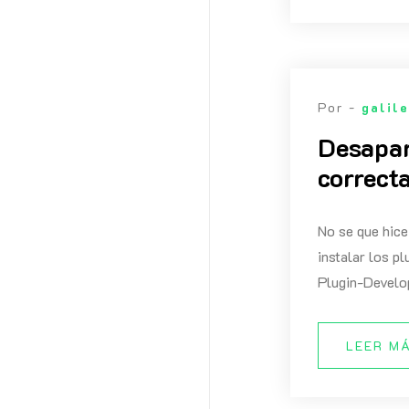
Por -
galil
Desapar
correct
No se que hice
instalar los p
Plugin-Develop
LEER M