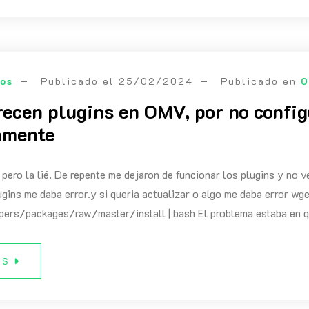
eos
Publicado el
25/02/2024
Publicado en
O
ecen plugins en OMV, por no confi
amente
 pero la lié. De repente me dejaron de funcionar los plugins y no 
lugins me daba error.y si queria actualizar o algo me daba error 
ers/packages/raw/master/install | bash El problema estaba en que
ÁS