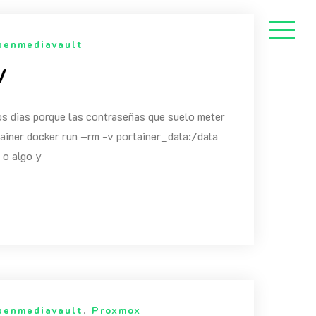
penmediavault
V
cos dias porque las contraseñas que suelo meter
ainer docker run –rm -v portainer_data:/data
 o algo y
penmediavault
,
Proxmox