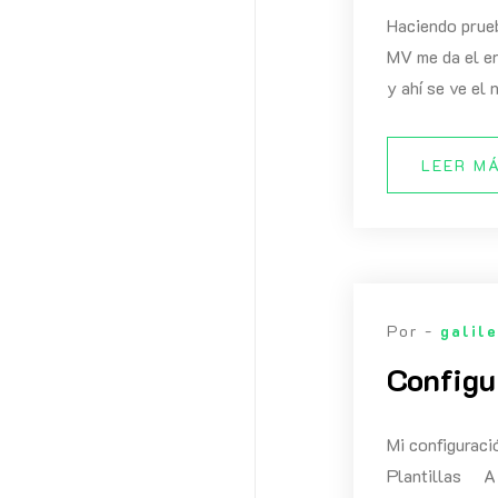
Haciendo prueb
MV me da el e
y ahí se ve el
LEER M
Por -
galil
Configu
Mi configuraci
Plantillas A 