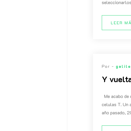
seleccionarlo
LEER M
Por -
galil
Y vuelt
Me acabo de da
celulas T. Un 
año pasado, 20