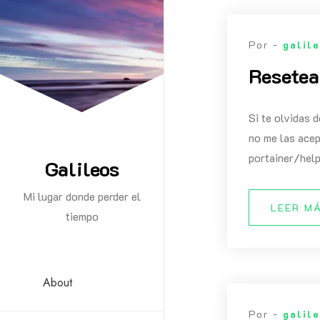
Saltar
al
Por -
galil
contenido
Resetea
Si te olvidas 
no me las acep
portainer/hel
Galileos
Mi lugar donde perder el
LEER M
tiempo
About
Por -
galil