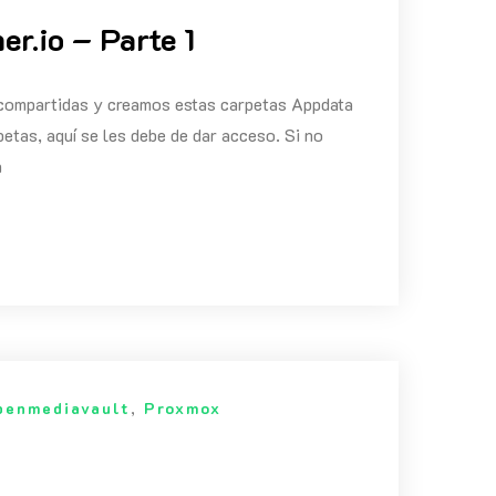
r.io – Parte 1
 compartidas y creamos estas carpetas Appdata
as, aquí se les debe de dar acceso. Si no
a
penmediavault
,
Proxmox