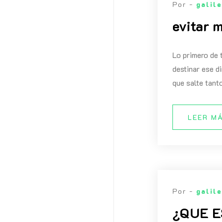
Por -
galil
evitar 
Lo primero de 
destinar ese d
que salte tanto
LEER M
Por -
galil
¿QUE E