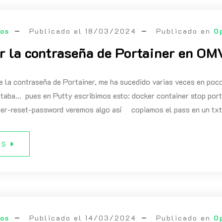
eos
Publicado el
18/03/2024
Publicado en
O
r la contraseña de Portainer en OM
de la contraseña de Portainer, me ha sucedido varias veces en po
taba… pues en Putty escribimos esto: docker container stop port
per-reset-password veremos algo así copiamos el pass en un txt
ÁS
eos
Publicado el
14/03/2024
Publicado en
O