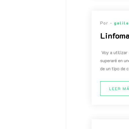
Por -
galil
Linfoma
Voy a utilizar
superaré en un
de un tipo de c
LEER M