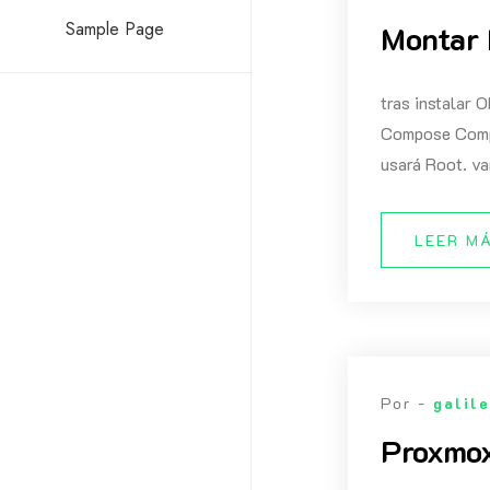
Sample Page
Montar 
tras instalar 
Compose Compo
usará Root. v
LEER M
Por -
galil
Proxmox