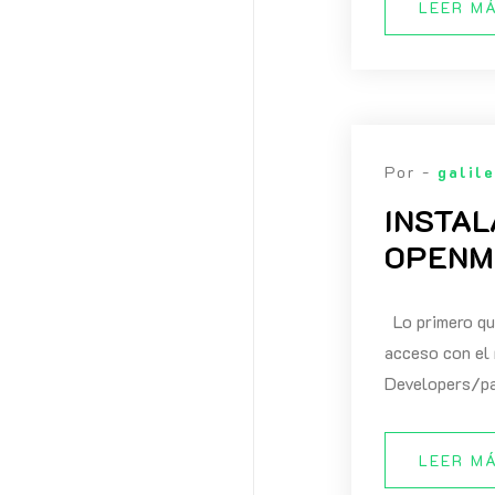
LEER M
Por -
galil
INSTAL
OPENM
Lo primero que
acceso con el 
Developers/pac
LEER M