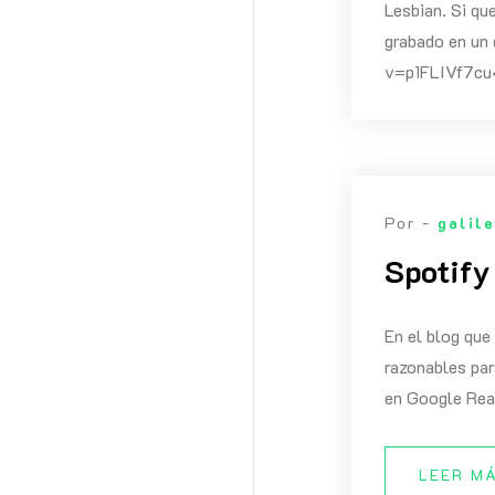
Lesbian. Si qu
grabado en un
v=p1FLIVf7c
Por -
galil
Spotify
En el blog qu
razonables par
en Google Read
LEER M