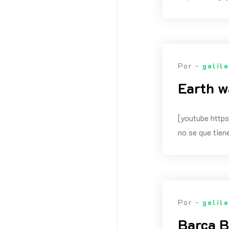
Por -
galil
Earth w
[youtube htt
no se que tien
Por -
galil
Barça B