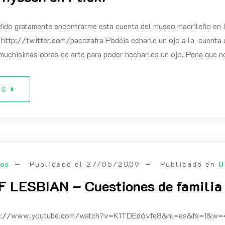
ido gratamente encontrarme esta cuenta del museo madrileño en In
 http://twitter.com/pacozafra Podéis echarle un ojo a la cuenta 
muchisimas obras de arte para poder hecharles un ojo. Pena que n
ÁS
eos
Publicado el
27/05/2009
Publicado en
U
 LESBIAN – Cuestiones de familia
ps://www.youtube.com/watch?v=K1TDEd6vfe8&hl=es&fs=1&w=48