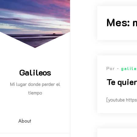
Saltar
al
Mes:
contenido
Por -
galil
Galileos
Te quie
Mi lugar donde perder el
tiempo
[youtube ht
About