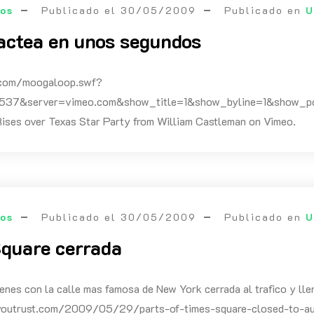
eos
Publicado el
30/05/2009
Publicado en
U
lactea en unos segundos
.com/moogaloop.swf?
537&server=vimeo.com&show_title=1&show_byline=1&show_port
Rises over Texas Star Party from William Castleman on Vimeo.
eos
Publicado el
30/05/2009
Publicado en
U
quare cerrada
nes con la calle mas famosa de New York cerrada al trafico y llen
nyoutrust.com/2009/05/29/parts-of-times-square-closed-to-a