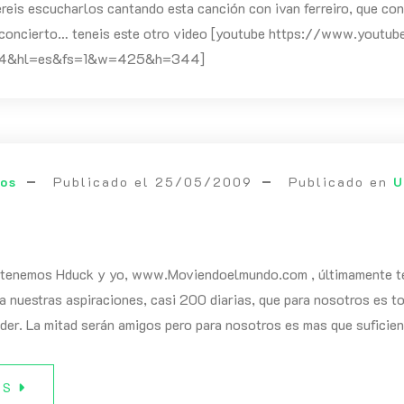
ereis escucharlos cantando esta canción con ivan ferreiro, que con
 concierto… teneis este otro video [youtube https://www.youtu
u4&hl=es&fs=1&w=425&h=344]
eos
Publicado el
25/05/2009
Publicado en
U
e tenemos Hduck y yo, www.Moviendoelmundo.com , últimamente t
a nuestras aspiraciones, casi 200 diarias, que para nosotros es 
er. La mitad serán amigos pero para nosotros es mas que suficien
ÁS