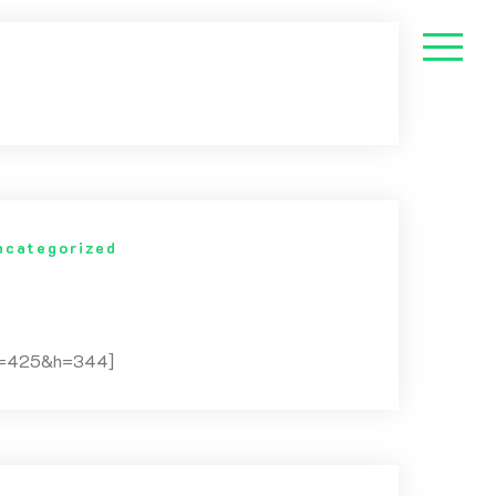
ncategorized
&w=425&h=344]