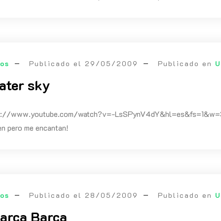
eos
Publicado el
29/05/2009
Publicado en
U
ater sky
ps://www.youtube.com/watch?v=-LsSPynV4dY&hl=es&fs=1&w=320
en pero me encantan!
eos
Publicado el
28/05/2009
Publicado en
U
arça Barça