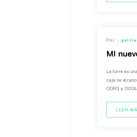
Por -
galil
MI nuev
La torre es un
caja se alcan
DDR3 a 1333la
LEER M