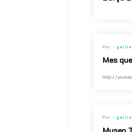
Por -
galil
Mes que
http://youtub
Por -
galil
Museo T