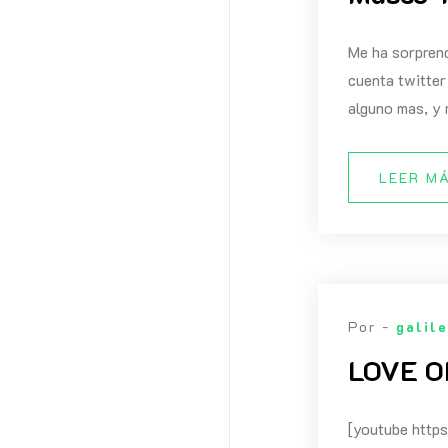
Me ha sorprend
cuenta twitter
alguno mas, y 
LEER M
Por -
galil
LOVE OF
[youtube htt