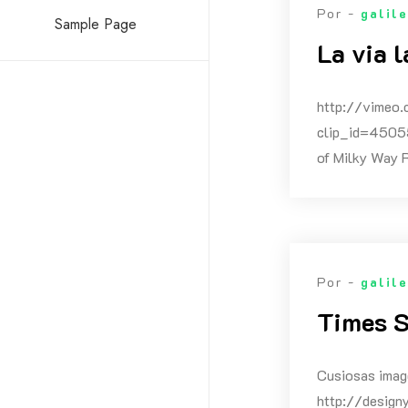
Por -
galil
Sample Page
La via 
http://vimeo
clip_id=4505
of Milky Way 
Por -
galil
Times S
Cusiosas image
http://desig