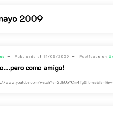
mayo 2009
eos
Publicado el
31/05/2009
Publicado en
U
ro….pero como amigo!
tps://www.youtube.com/watch?v=2JhUbYCm4Tg&hl=es&fs=1