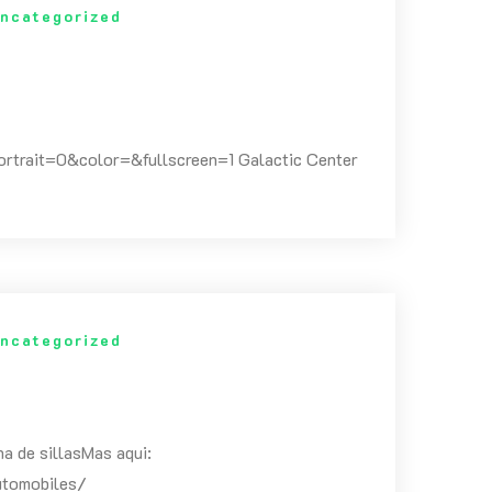
ncategorized
rait=0&color=&fullscreen=1 Galactic Center
ncategorized
a de sillasMas aqui:
utomobiles/