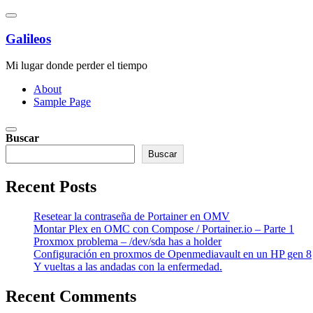
Saltar
al
contenido
Galileos
Mi lugar donde perder el tiempo
About
Sample Page
Buscar
Buscar
Recent Posts
Resetear la contraseña de Portainer en OMV
Montar Plex en OMC con Compose / Portainer.io – Parte 1
Proxmox problema – /dev/sda has a holder
Configuración en proxmos de Openmediavault en un HP gen 8
Y vueltas a las andadas con la enfermedad.
Recent Comments