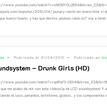
ps://www.youtube.com/watch?v=cMGBY0Uj854&hl=es_ES&fs=1
s.elpais.com/espoiler/2010/04/jaunary-nació-en-enero.html vi el
 que bueno! bueno. y hay que decirlo. pedazo rubia no? voy a tene
eos
Publicado el
21/04/2010
Publicado en
Un
ndsystem – Drunk Girls (HD)
ps://www.youtube.com/watch?v=qdRaf3-OEh4&hl=es_ES&fs=1&w
lo que me acabo de reir con este videoclip de LCD soundsystem! Y aq
iendo el loco, petardos, extintores, globos.. y los componentes