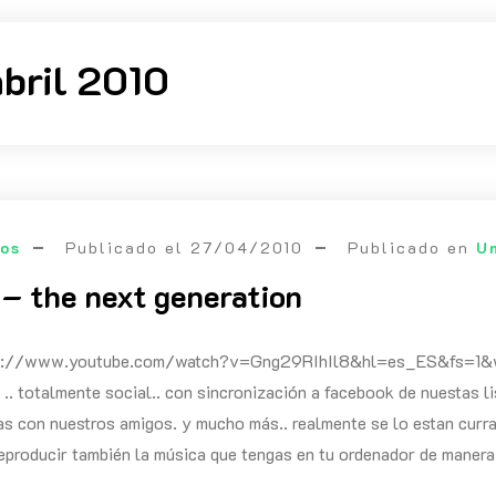
abril 2010
eos
Publicado el
27/04/2010
Publicado en
U
 – the next generation
ps://www.youtube.com/watch?v=Gng29RIhIl8&hl=es_ES&fs=1&w=
 .. totalmente social.. con sincronización a facebook de nuestas li
as con nuestros amigos. y mucho más.. realmente se lo estan curr
eproducir también la música que tengas en tu ordenador de manera