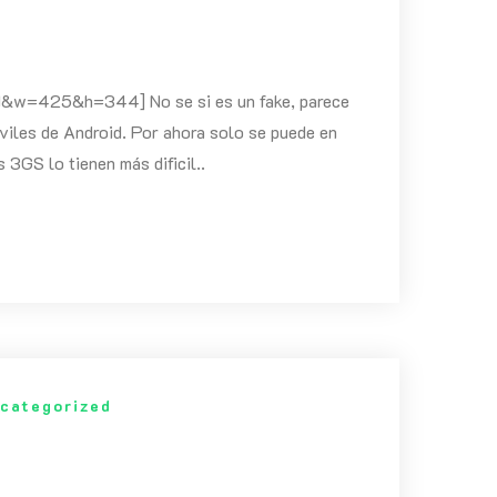
w=425&h=344] No se si es un fake, parece
moviles de Android. Por ahora solo se puede en
 3GS lo tienen más dificil..
categorized