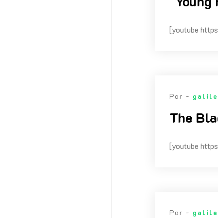
"Young 
[youtube ht
Por -
galil
The Bla
[youtube htt
Por -
galil