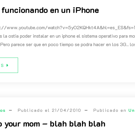
 funcionando en un iPhone
ps://www.youtube.com/watch?v=5yO2KQHkt4A&hl=es_ES&fs=1&
es la ostia poder instalar en un iphone el sistema operativo para 
 Pero parece ser que en poco tiempo se podra hacer en los 3G.. los
ÁS
eos
Publicado el
21/04/2010
Publicado en
Un
to your mom – blah blah blah