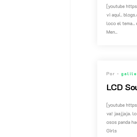
[youtube htt
vi aquí.. blog
loco el tema..
Men..
Por -
galil
LCD Sou
[youtube htt
va! jaajjaja. 
osos panda hac
Girls