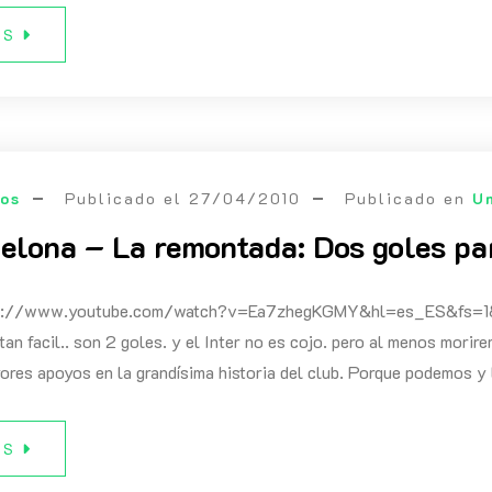
ÁS
eos
Publicado el
27/04/2010
Publicado en
U
elona – La remontada: Dos goles pa
ps://www.youtube.com/watch?v=Ea7zhegKGMY&hl=es_ES&fs=1
tan facil.. son 2 goles. y el Inter no es cojo. pero al menos morir
ores apoyos en la grandísima historia del club. Porque podemos y
ÁS