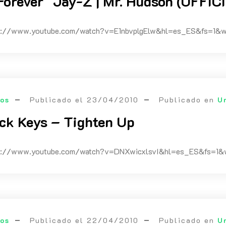
Forever" Jay-Z | Mr. Hudson (OFFI
tps://www.youtube.com/watch?v=E1nbvplgElw&hl=es_ES&fs=
eos
Publicado el
23/04/2010
Publicado en
U
ck Keys – Tighten Up
ps://www.youtube.com/watch?v=DNXwicxlsvI&hl=es_ES&fs=1&w=
eos
Publicado el
22/04/2010
Publicado en
U