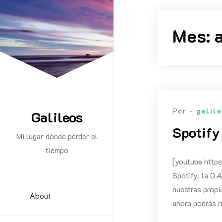
Saltar
al
Mes:
contenido
Por -
galil
Galileos
Spotify
Mi lugar donde perder el
tiempo
[youtube htt
Spotify, la 0.4
nuestras propi
About
ahora podrás r