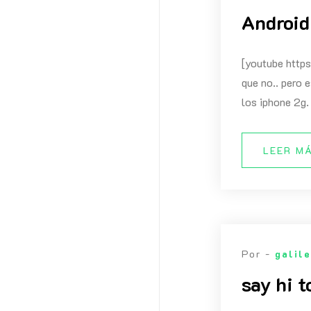
Android
[youtube htt
que no.. pero 
los iphone 2g.
LEER M
Por -
galil
say hi 