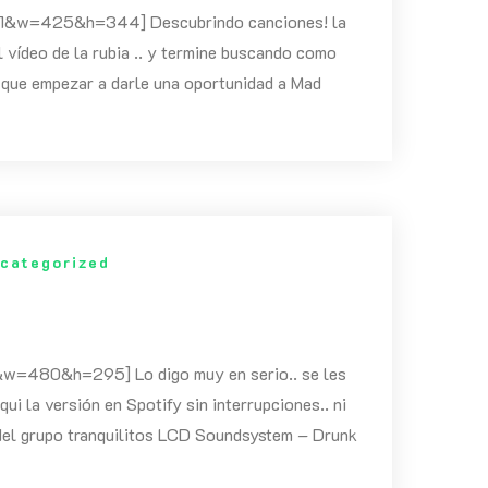
&w=425&h=344] Descubrindo canciones! la
 vídeo de la rubia .. y termine buscando como
r que empezar a darle una oportunidad a Mad
categorized
=480&h=295] Lo digo muy en serio.. se les
ui la versión en Spotify sin interrupciones.. ni
 del grupo tranquilitos LCD Soundsystem – Drunk