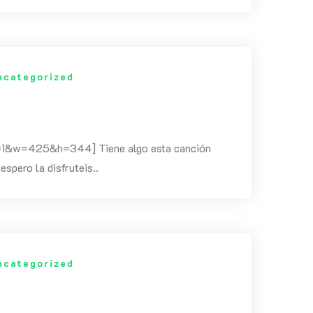
ncategorized
&w=425&h=344] Tiene algo esta canción
spero la disfruteis..
ncategorized