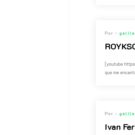
Por -
galil
ROYKSO
[youtube htt
que me encanta
Por -
galil
Ivan Fer