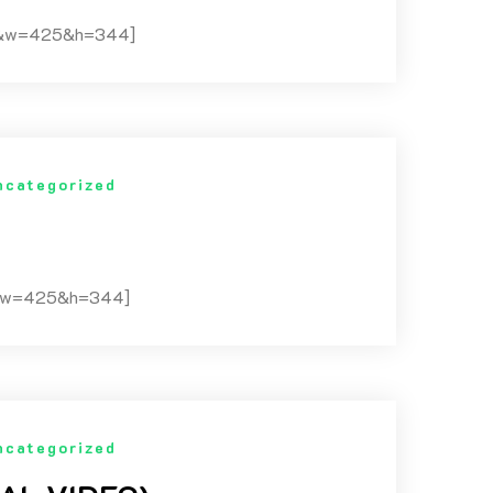
=1&w=425&h=344]
ncategorized
=1&w=425&h=344]
ncategorized