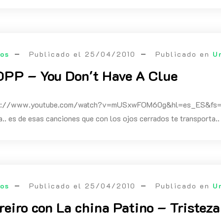
eos
Publicado el
25/04/2010
Publicado en
U
PP – You Don't Have A Clue
ps://www.youtube.com/watch?v=mUSxwFOM60g&hl=es_ES&fs=1
.. es de esas canciones que con los ojos cerrados te transporta.. e
eos
Publicado el
25/04/2010
Publicado en
U
reiro con La china Patino – Tristeza