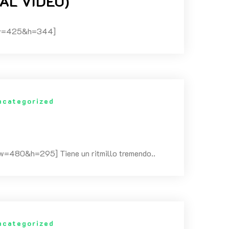
CIAL VIDEO)
1&w=425&h=344]
ncategorized
480&h=295] Tiene un ritmillo tremendo..
ncategorized