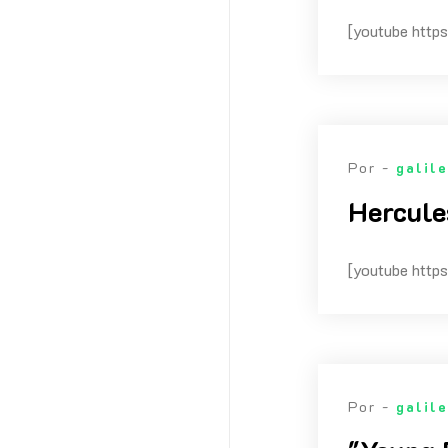
[youtube ht
Por -
galil
Hercule
[youtube ht
Por -
galil