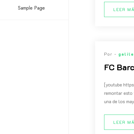
Sample Page
LEER M
Por -
galil
FC Barc
[youtube htt
remontar esto 
una de los may
LEER M