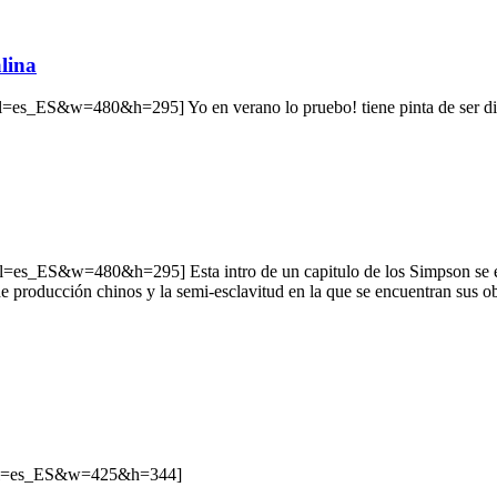
lina
s_ES&w=480&h=295] Yo en verano lo pruebo! tiene pinta de ser div
ES&w=480&h=295] Esta intro de un capitulo de los Simpson se esta co
de producción chinos y la semi-esclavitud en la que se encuentran sus o
&hl=es_ES&w=425&h=344]