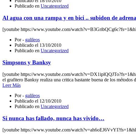
Publicado el
18/10/2010
Publicado en
Uncategorized
Al agua con una rampa y en bici .. subidon de adrena
[youtube https://www.youtube.com/watch?v=B3GribQCg6c?fs=1&hl=e
Por -
galileos
Publicado el
13/10/2010
Publicado en
Uncategorized
Simpsons y Banksy
[youtube https://www.youtube.com/watch?v=DX1iplQQJTo?fs=1&hl=es_
el grafitero Banksy realiza una critica bastante buena de los métodos 
Leer Más
Por -
galileos
Publicado el
12/10/2010
Publicado en
Uncategorized
Si nunca has fallado, nunca has vivido…
[youtube https://www.youtube.com/watch?v=ah6oEJ6VvYI?fs=1