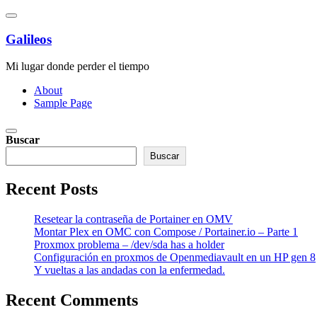
Saltar
al
contenido
Galileos
Mi lugar donde perder el tiempo
About
Sample Page
Buscar
Buscar
Recent Posts
Resetear la contraseña de Portainer en OMV
Montar Plex en OMC con Compose / Portainer.io – Parte 1
Proxmox problema – /dev/sda has a holder
Configuración en proxmos de Openmediavault en un HP gen 8
Y vueltas a las andadas con la enfermedad.
Recent Comments