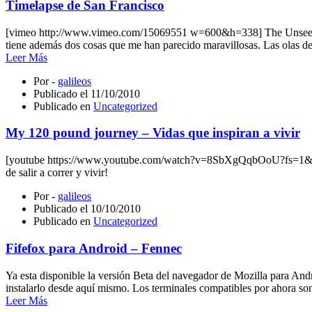
Timelapse de San Francisco
[vimeo http://www.vimeo.com/15069551 w=600&h=338] The Unseen Sea
tiene además dos cosas que me han parecido maravillosas. Las olas de
Leer Más
Por -
galileos
Publicado el
11/10/2010
Publicado en
Uncategorized
My 120 pound journey – Vidas que inspiran a vivir
[youtube https://www.youtube.com/watch?v=8SbXgQqbOoU?fs=1&hl=e
de salir a correr y vivir!
Por -
galileos
Publicado el
10/10/2010
Publicado en
Uncategorized
Fifefox para Android – Fennec
Ya esta disponible la versión Beta del navegador de Mozilla para A
instalarlo desde aquí mismo. Los terminales compatibles por ahor
Leer Más