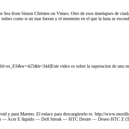
 from Simon Christen on Vimeo. Otro de esos timelapses de ciudades
 nubes como si un mar fueran y el momento en el que la luna se escond
s_ES&w=425&h=344]Este video es sobre la superacion de uno mismo.
ndroid y para Maemo. El enlace para descargárselo es http://www.mozi
a son — Acer E líquido — Dell Streak — HTC Desire — Deseo HTC Z (