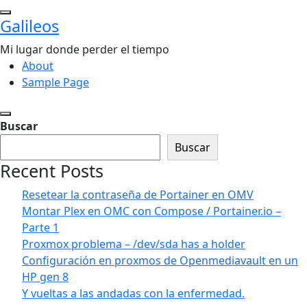
Saltar
Galileos
al
contenido
Mi lugar donde perder el tiempo
About
Sample Page
Buscar
Buscar
Recent Posts
Resetear la contraseña de Portainer en OMV
Montar Plex en OMC con Compose / Portainer.io –
Parte 1
Proxmox problema – /dev/sda has a holder
Configuración en proxmos de Openmediavault en un
HP gen 8
Y vueltas a las andadas con la enfermedad.