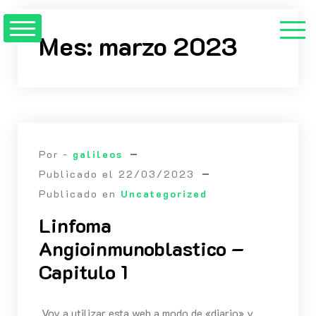
Saltar
al
Mes:
marzo 2023
contenido
Por -
galileos
Publicado el
22/03/2023
Publicado en
Uncategorized
Linfoma
Angioinmunoblastico –
Capitulo 1
Voy a utilizar esta web a modo de «diario» y