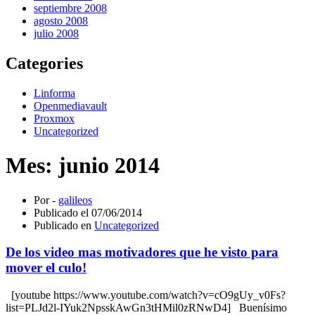
septiembre 2008
agosto 2008
julio 2008
Categories
Linforma
Openmediavault
Proxmox
Uncategorized
Mes:
junio 2014
Por -
galileos
Publicado el
07/06/2014
Publicado en
Uncategorized
De los video mas motivadores que he visto para
mover el culo!
[youtube https://www.youtube.com/watch?v=cO9gUy_v0Fs?
list=PLJd2l-IYuk2NpsskAwGn3tHMil0zRNwD4] Buenísimo