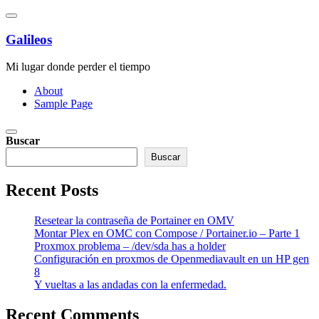
Saltar
al
contenido
Galileos
Mi lugar donde perder el tiempo
About
Sample Page
Buscar
Buscar
Recent Posts
Resetear la contraseña de Portainer en OMV
Montar Plex en OMC con Compose / Portainer.io – Parte 1
Proxmox problema – /dev/sda has a holder
Configuración en proxmos de Openmediavault en un HP gen
8
Y vueltas a las andadas con la enfermedad.
Recent Comments