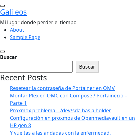
Saltar
Galileos
al
contenido
Mi lugar donde perder el tiempo
About
Sample Page
Buscar
Buscar
Recent Posts
Resetear la contraseña de Portainer en OMV
Montar Plex en OMC con Compose / Portainer.io –
Parte 1
Proxmox problema – /dev/sda has a holder
Configuración en proxmos de Openmediavault en un
HP gen 8
Y vueltas a las andadas con la enfermedad.