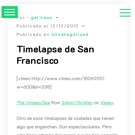
Saltar
al
Por -
galileos
contenido
Publicado el
12/10/2010
Publicado en
Uncategorized
Timelapse de San
Francisco
[vimeo http://www.vimeo.com/15069551
w=600&h=338]
The Unseen Sea
from
Simon Christen
on
Vimeo
.
Otro de esos timelapses de ciudades que tienen
algo que enganchan. Son espectaculares. Pero
este tiene además dos cosas que me han parecido