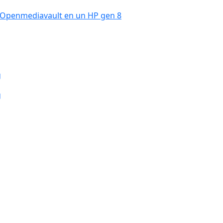
 Openmediavault en un HP gen 8
g
g