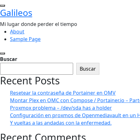
Saltar
Galileos
al
contenido
Mi lugar donde perder el tiempo
About
Sample Page
Buscar
Buscar
Recent Posts
Resetear la contraseña de Portainer en OMV
Montar Plex en OMC con Compose / Portainer.io – Part
Proxmox problema – /dev/sda has a holder
Configuración en proxmos de Openmediavault en un 
Y vueltas a las andadas con la enfermedad.
Recent Comments