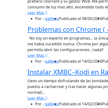
prefiero Utorrent y su gestor WEB. Me perm
consumo de luz mas alto, encendido todo el
Leer Más
Por -
galileos
Publicado el
08/05/2016
Pu
Problemas con Chrome ( 
No soy un experto en programas… la única e
me había sucedido nunca. Chrome por algún 
permitía abrir las configuraciones.. nada!!
Leer Más
Por -
galileos
Publicado el
14/02/2016
Pu
Instalar XMBC–Kodi en R
Llevo un tiempo disfrutando de las bondades
puesto a cacharrear y tras hacer algunas p
normal)…
Leer Más
Por -
galileos
Publicado el
14/02/2016
Pu