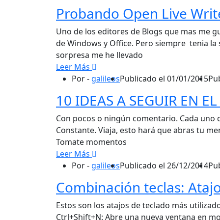
Probando Open Live Writ
Uno de los editores de Blogs que mas me gus
de Windows y Office. Pero siempre tenia la 
sorpresa me he llevado
Leer Más
Por -
galileos
Publicado el
01/01/2015
Pu
10 IDEAS A SEGUIR EN EL
Con pocos o ningún comentario. Cada uno que
Constante. Viaja, esto hará que abras tu men
Tomate momentos
Leer Más
Por -
galileos
Publicado el
26/12/2014
Pu
Combinación teclas: Ataj
Estos son los atajos de teclado más utiliza
Ctrl+Shift+N: Abre una nueva ventana en mo