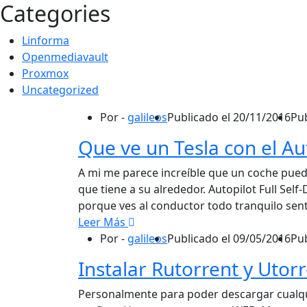
Categories
Linforma
Openmediavault
Proxmox
Uncategorized
Por -
galileos
Publicado el
20/11/2016
Pu
Que ve un Tesla con el Au
A mi me parece increíble que un coche pued
que tiene a su alrededor. Autopilot Full S
porque ves al conductor todo tranquilo sen
Leer Más
Por -
galileos
Publicado el
09/05/2016
Pu
Instalar Rutorrent y Uto
Personalmente para poder descargar cualquie