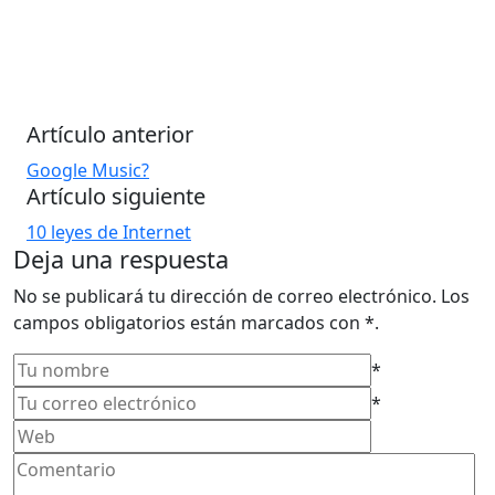
[youtube https://www.youtube.com/watch?
v=Tmjcw6yidEE&hl=en&w=519&h=433]
Tremendo montaje realizado con David Bowie y Freddy
Mercury, mezclando la música e imágenes del
Artículo anterior
homenaje realizado a Queen y videos de la actuación de
Google Music?
Queen en el estadio de Wembley!.
Artículo siguiente
Etiquetas:
Musica
10 leyes de Internet
Deja una respuesta
No se publicará tu dirección de correo electrónico. Los
campos obligatorios están marcados con *.
*
*