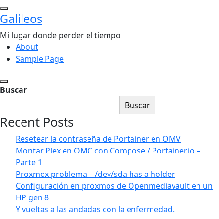
Saltar
Galileos
al
contenido
Mi lugar donde perder el tiempo
About
Sample Page
Buscar
Buscar
Recent Posts
Resetear la contraseña de Portainer en OMV
Montar Plex en OMC con Compose / Portainer.io –
Parte 1
Proxmox problema – /dev/sda has a holder
Configuración en proxmos de Openmediavault en un
HP gen 8
Y vueltas a las andadas con la enfermedad.