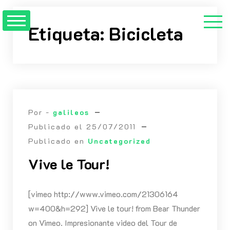
Saltar
al
Etiqueta:
Bicicleta
contenido
Por -
galileos
Publicado el
25/07/2011
Publicado en
Uncategorized
Vive le Tour!
[vimeo http://www.vimeo.com/21306164
w=400&h=292] Vive le tour! from Bear Thunder
on Vimeo. Impresionante video del Tour de