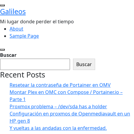
Saltar
Galileos
al
contenido
Mi lugar donde perder el tiempo
About
Sample Page
Buscar
Buscar
Recent Posts
Resetear la contraseña de Portainer en OMV
Montar Plex en OMC con Compose / Portainer.io –
Parte 1
Proxmox problema – /dev/sda has a holder
Configuración en proxmos de Openmediavault en un
HP gen 8
Y vueltas a las andadas con la enfermedad.