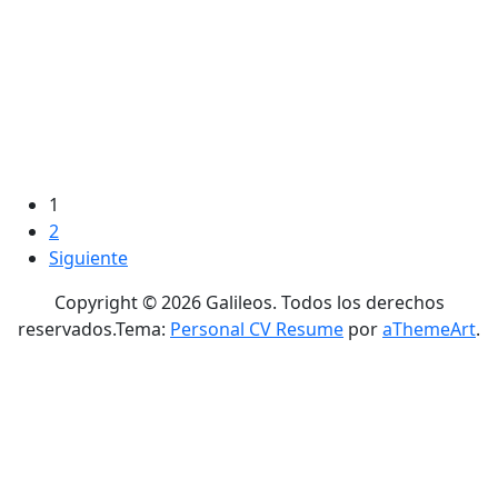
Por -
Publicado el
Publicado en
galileos
05/10/2009
Uncategorized
La línea de metro de las mejores
películas de toda la historia
1
2
Siguiente
Copyright © 2026 Galileos. Todos los derechos
reservados.
Tema:
Personal CV Resume
por
aThemeArt
.