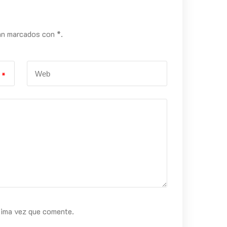
án marcados con *.
*
xima vez que comente.