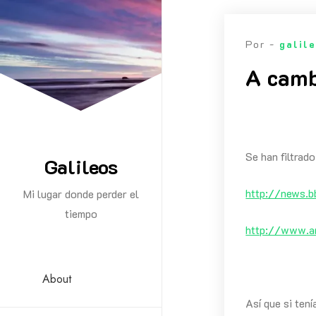
Saltar
al
Por -
galil
contenido
A camb
Se han filtrad
Galileos
http://news.
Mi lugar donde perder el
tiempo
http://www.a
About
Así que si ten