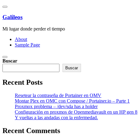
Saltar
al
contenido
Galileos
Mi lugar donde perder el tiempo
About
Sample Page
Buscar
Buscar
Recent Posts
Resetear la contraseña de Portainer en OMV
Montar Plex en OMC con Compose / Portainer.io – Parte 1
Proxmox problema – /dev/sda has a holder
Configuración en proxmos de Openmediavault en un HP gen 8
Y vueltas a las andadas con la enfermedad.
Recent Comments