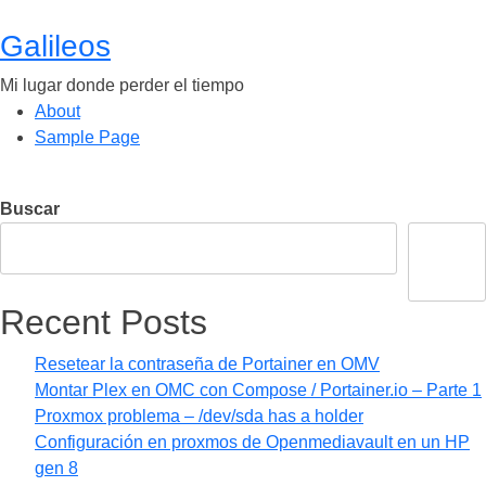
Saltar
al
Galileos
contenido
Mi lugar donde perder el tiempo
About
Sample Page
Buscar
Buscar
Recent Posts
Resetear la contraseña de Portainer en OMV
Montar Plex en OMC con Compose / Portainer.io – Parte 1
Proxmox problema – /dev/sda has a holder
Configuración en proxmos de Openmediavault en un HP
gen 8