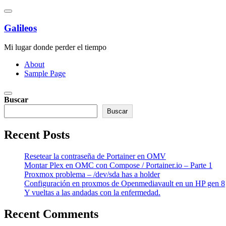
Saltar
al
contenido
Galileos
Mi lugar donde perder el tiempo
About
Sample Page
Buscar
Buscar
Recent Posts
Resetear la contraseña de Portainer en OMV
Montar Plex en OMC con Compose / Portainer.io – Parte 1
Proxmox problema – /dev/sda has a holder
Configuración en proxmos de Openmediavault en un HP gen 8
Y vueltas a las andadas con la enfermedad.
Recent Comments