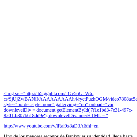
<img src="http://lh5.ggpht.com/_Ov5qU_W6-
cs/SjUjZwBANiI/AAAAAAAAAh4/ryctPuzhOGM/video7808ac5
style="border-style: none" galleryimg="no" onload="var
downlevelDiv = document.getElementById('7f1e1bd3-7e31-497c-
8201-b807b618dd9e'); downlevelDiv.innerHTML = "
http://www.youtube.com/v/lRai9x8aD3A&hl=en
Uno de los mayores secretos de Banksy es su identidad, llega hasta