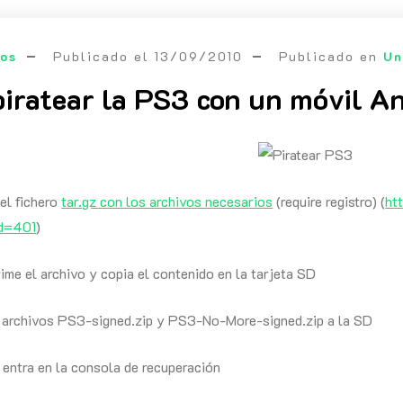
eos
Publicado el
13/09/2010
Publicado en
Un
iratear la PS3 con un móvil A
el fichero
tar.gz con los archivos necesarios
(require registro) (
ht
id=401
)
me el archivo y copia el contenido en la tarjeta SD
 archivos PS3-signed.zip y PS3-No-More-signed.zip a la SD
y entra en la consola de recuperación