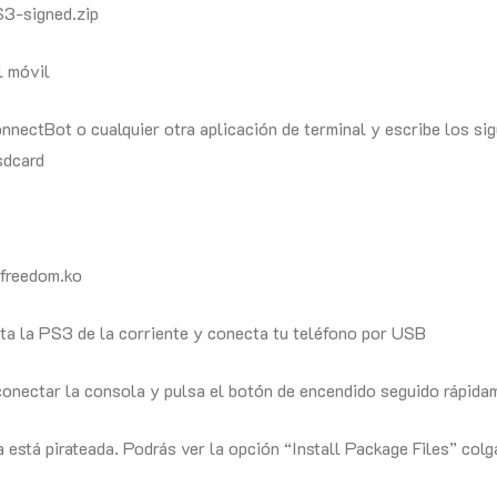
S3-signed.zip
l móvil
onnectBot o cualquier otra aplicación de terminal y escribe los s
sdcard
freedom.ko
a la PS3 de la corriente y conecta tu teléfono por USB
conectar la consola y pulsa el botón de encendido seguido rápida
 está pirateada. Podrás ver la opción “Install Package Files” co