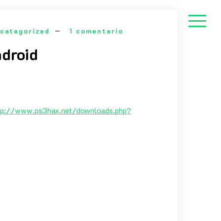
categorized
1 comentario
ndroid
tp://www.ps3hax.net/downloads.php?