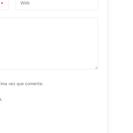
*
xima vez que comente.
a.