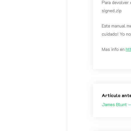
Para devolver 
signed.zip
Este manual me
cuidado! Yo n
Mas info en
ht
Artículo ant
James Blunt –