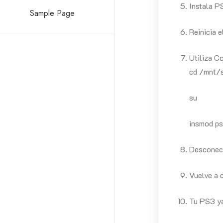
Instala P
Sample Page
Reinicia e
Utiliza C
cd /mnt/
su
insmod ps
Desconect
Vuelve a 
Tu PS3 ya