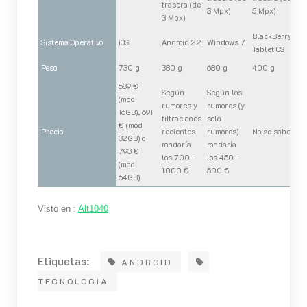
trasera (de
3 Mpx)
5 Mpx)
3 Mpx)
BlackBerry
Sistema Operativo
iOS
Android 2.2
Windows 7
Tablet OS
Peso
730 g
380 g
680 g
400 g
589 €
Según
Según los
(mod
rumores y
rumores (y
16GB), 691
filtraciones
solo
€ (mod
Precio
recientes
rumores)
No se sabe
32GB) o
rondaría
rondaría
793 €
los 700-
los 450-
(mod
1.000 €
500 €
64GB)
Visto en :
Alt1040
Etiquetas:
ANDROID
TECNOLOGIA