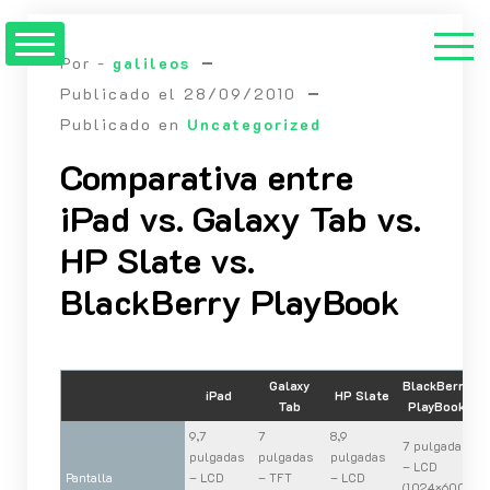
Saltar
al
Por -
galileos
contenido
Publicado el
28/09/2010
Publicado en
Uncategorized
Comparativa entre
iPad vs. Galaxy Tab vs.
HP Slate vs.
BlackBerry PlayBook
Galaxy
BlackBerry
iPad
HP Slate
Tab
PlayBook
9,7
7
8,9
7 pulgadas
pulgadas
pulgadas
pulgadas
– LCD
Pantalla
– LCD
– TFT
– LCD
(1.024×600