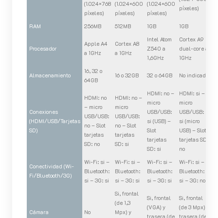
(1.024×768
(1.024×600
(1.024×600
píxeles)
píxeles)
píxeles)
píxeles)
RAM
256MB
512MB
1GB
1GB
Intel Atom
Cortex A9
Apple A4
Cortex A8
Procesador
Z540 a
dual-core a
a 1GHz
a 1GHz
1,6GHz
1GHz
16, 32 o
Almacenamiento
16 o 32GB
32 o 64GB
No indicado
64GB
HDMI: no –
HDMI: si –
HDMI: no
HDMI: no –
micro
micro
– micro
micro
Conexiones
USB/USB:
USB/USB:
USB/USB:
USB/USB:
(HDMI/USB/Tarjetas
si (USB) –
si (micro
no – Slot
no – Slot
SD)
Slot
USB) – Slot
tarjetas
tarjetas
tarjetas
tarjetas SD:
SD: no
SD: si
SD: si
no
Wi-Fi: si –
Wi-Fi: si –
Wi-Fi: si –
Wi-Fi: si –
Conectividad (Wi-
Bluetooth:
Bluetooth:
Bluetooth:
Bluetooth:
Fi/Bluetooth/3G)
si – 3G: si
si – 3G: si
si – 3G: si
si – 3G: no
Si, frontal
Si, frontal
Si, frontal
(de 1,3
(VGA) y
(de 3 Mpx) y
Cámara
No
Mpx) y
trasera (de
trasera (de