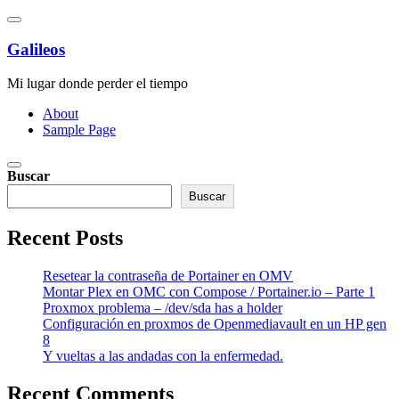
Saltar
al
contenido
Galileos
Mi lugar donde perder el tiempo
About
Sample Page
Buscar
Buscar
Recent Posts
Resetear la contraseña de Portainer en OMV
Montar Plex en OMC con Compose / Portainer.io – Parte 1
Proxmox problema – /dev/sda has a holder
Configuración en proxmos de Openmediavault en un HP gen
8
Y vueltas a las andadas con la enfermedad.
Recent Comments