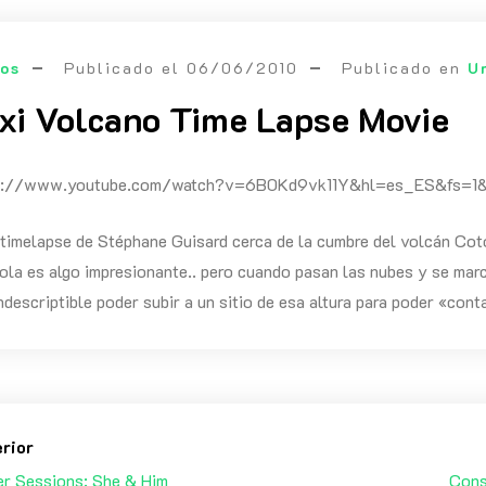
eos
Publicado el
06/06/2010
Publicado en
U
xi Volcano Time Lapse Movie
tps://www.youtube.com/watch?v=6B0Kd9vk11Y&hl=es_ES&fs
timelapse de Stéphane Guisard cerca de la cumbre del volcán Coto
sola es algo impresionante.. pero cuando pasan las nubes y se marc
ndescriptible poder subir a un sitio de esa altura para poder «conta
erior
er Sessions: She & Him
Cons