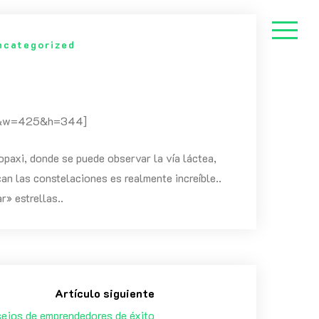
ncategorized
=1&w=425&h=344]
paxi, donde se puede observar la vía láctea,
an las constelaciones es realmente increíble..
r» estrellas..
Artículo siguiente
ejos de emprendedores de éxito