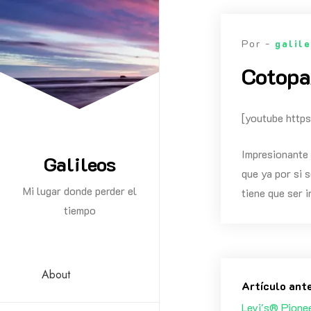
Saltar
al
Por -
galil
contenido
Cotopa
[youtube ht
Impresionante 
Galileos
que ya por si 
Mi lugar donde perder el
tiene que ser i
tiempo
About
Artículo ant
Levi's® Pione