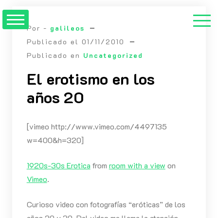
Saltar
al
Por -
galileos
contenido
Publicado el
01/11/2010
Publicado en
Uncategorized
El erotismo en los
años 20
[vimeo http://www.vimeo.com/4497135
w=400&h=320]
1920s-30s Erotica
from
room with a view
on
Vimeo
.
Curioso video con fotografías “eróticas” de los
años 20 y 30. Del video me llama la atención