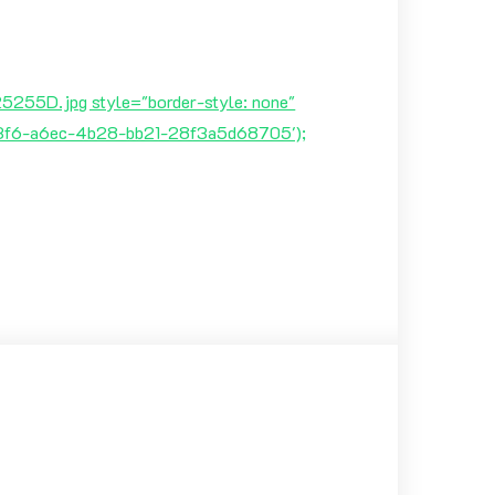
.jpg style="border-style: none"
f13f6-a6ec-4b28-bb21-28f3a5d68705');