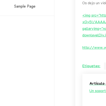
Os dejo un vid
Sample Page
<img src="ht
xGy5I/AAAAA
galleryimg="
downlevelDiv.
http://www.y
Etiquetas:
Artículo 
Un soport