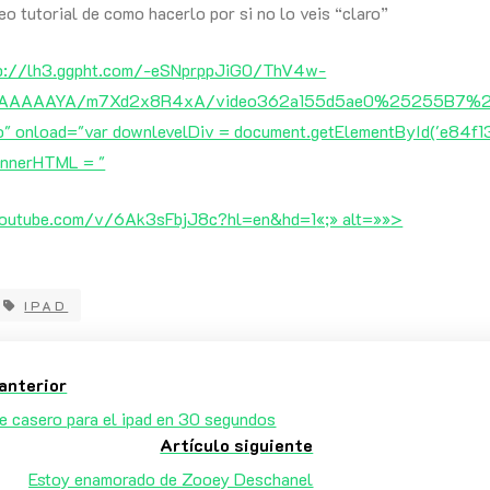
eo tutorial de como hacerlo por si no lo veis “claro”
tp://lh3.ggpht.com/-eSNprppJiG0/ThV4w-
AAAAYA/m7Xd2x8R4xA/video362a155d5ae0%25255B7%25255D
no" onload="var downlevelDiv = document.getElementById('e84
innerHTML = "
outube.com/v/6Ak3sFbjJ8c?hl=en&hd=1
«;» alt=»»>
IPAD
anterior
e casero para el ipad en 30 segundos
Artículo siguiente
Estoy enamorado de Zooey Deschanel