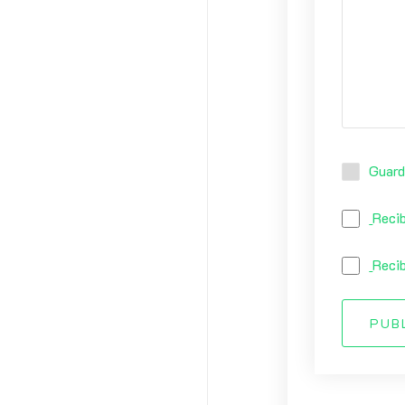
Guard
Recib
Recib
PUB