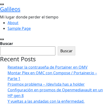
Saltar
Galileos
al
contenido
Mi lugar donde perder el tiempo
About
Sample Page
Buscar
Buscar
Recent Posts
Resetear la contraseña de Portainer en OMV
Montar Plex en OMC con Compose / Portainer.io –
Parte 1
Proxmox problema – /dev/sda has a holder
Configuración en proxmos de Openmediavault en un
HP gen 8
Y vueltas a las andadas con la enfermedad.