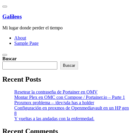
Saltar
al
contenido
Galileos
Mi lugar donde perder el tiempo
About
Sample Page
Buscar
Buscar
Recent Posts
Resetear la contraseña de Portainer en OMV
Montar Plex en OMC con Compose / Portainer.io – Parte 1
Proxmox problema – /dev/sda has a holder
Configuración en proxmos de Openmediavault en un HP gen
8
Y vueltas a las andadas con la enfermedad.
Recent Comments