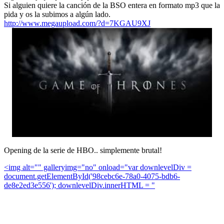
Si alguien quiere la canción de la BSO entera en formato mp3 que la
pida y os la subimos a algún lado.
http://www.megaupload.com/?d=7KGAU9XJ
Opening de la serie de HBO.. simplemente brutal!
<img alt="" galleryimg="no" onload="var downlevelDiv =
document.getElementById('98cebc6e-78a0-4075-bdb6-
de8e2ed3e556'); downlevelDiv.innerHTML = "