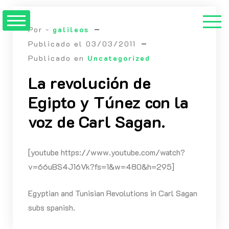
Saltar
al
Por -
galileos
contenido
Publicado el
03/03/2011
Publicado en
Uncategorized
La revolución de
Egipto y Túnez con la
voz de Carl Sagan.
[youtube https://www.youtube.com/watch?
v=66uBS4J16Vk?fs=1&w=480&h=295]
Egyptian and Tunisian Revolutions in Carl Sagan
subs spanish.