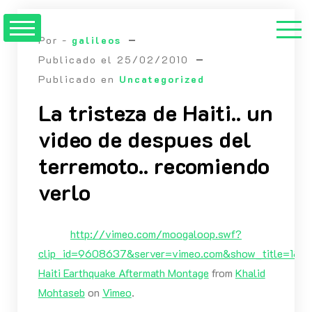
Saltar
al
Por -
galileos
contenido
Publicado el
25/02/2010
Publicado en
Uncategorized
La tristeza de Haiti.. un
video de despues del
terremoto.. recomiendo
verlo
http://vimeo.com/moogaloop.swf?
clip_id=9608637&server=vimeo.com&show_title=1&sho
Haiti Earthquake Aftermath Montage
from
Khalid
Mohtaseb
on
Vimeo
.