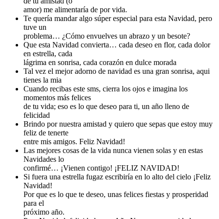
de tu amistad (o
amor) me alimentaría de por vida.
Te quería mandar algo súper especial para esta Navidad, pero
tuve un
problema… ¿Cómo envuelves un abrazo y un besote?
Que esta Navidad convierta… cada deseo en flor, cada dolor
en estrella, cada
lágrima en sonrisa, cada corazón en dulce morada
Tal vez el mejor adorno de navidad es una gran sonrisa, aqui
tienes la mia
Cuando recibas este sms, cierra los ojos e imagina los
momentos más felices
de tu vida; eso es lo que deseo para ti, un año lleno de
felicidad
Brindo por nuestra amistad y quiero que sepas que estoy muy
feliz de tenerte
entre mis amigos. Feliz Navidad!
Las mejores cosas de la vida nunca vienen solas y en estas
Navidades lo
confirmé… ¡Vienen contigo! ¡FELIZ NAVIDAD!
Si fuera una estrella fugaz escribiría en lo alto del cielo ¡Feliz
Navidad!
Por que es lo que te deseo, unas felices fiestas y prosperidad
para el
próximo año.