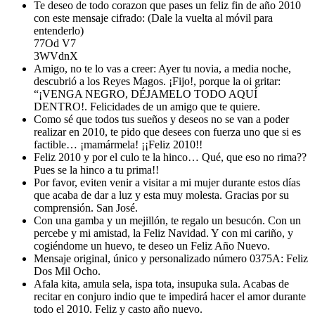
Te deseo de todo corazon que pases un feliz fin de año 2010
con este mensaje cifrado: (Dale la vuelta al móvil para
entenderlo)
77Od V7
3WVdnX
Amigo, no te lo vas a creer: Ayer tu novia, a media noche,
descubrió a los Reyes Magos. ¡Fijo!, porque la oi gritar:
“¡VENGA NEGRO, DÉJAMELO TODO AQUÍ
DENTRO!. Felicidades de un amigo que te quiere.
Como sé que todos tus sueños y deseos no se van a poder
realizar en 2010, te pido que desees con fuerza uno que si es
factible… ¡mamármela! ¡¡Feliz 2010!!
Feliz 2010 y por el culo te la hinco… Qué, que eso no rima??
Pues se la hinco a tu prima!!
Por favor, eviten venir a visitar a mi mujer durante estos días
que acaba de dar a luz y esta muy molesta. Gracias por su
comprensión. San José.
Con una gamba y un mejillón, te regalo un besucón. Con un
percebe y mi amistad, la Feliz Navidad. Y con mi cariño, y
cogiéndome un huevo, te deseo un Feliz Año Nuevo.
Mensaje original, único y personalizado número 0375A: Feliz
Dos Mil Ocho.
Afala kita, amula sela, ispa tota, insupuka sula. Acabas de
recitar en conjuro indio que te impedirá hacer el amor durante
todo el 2010. Feliz y casto año nuevo.