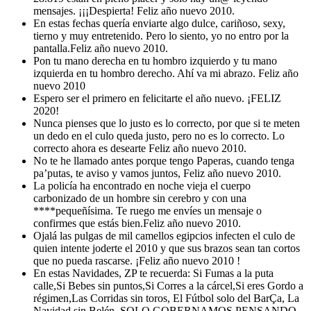
mensajes. ¡¡¡Despierta! Feliz año nuevo 2010.
En estas fechas quería enviarte algo dulce, cariñoso, sexy,
tierno y muy entretenido. Pero lo siento, yo no entro por la
pantalla.Feliz año nuevo 2010.
Pon tu mano derecha en tu hombro izquierdo y tu mano
izquierda en tu hombro derecho. Ahí va mi abrazo. Feliz año
nuevo 2010
Espero ser el primero en felicitarte el año nuevo. ¡FELIZ
2020!
Nunca pienses que lo justo es lo correcto, por que si te meten
un dedo en el culo queda justo, pero no es lo correcto. Lo
correcto ahora es desearte Feliz año nuevo 2010.
No te he llamado antes porque tengo Paperas, cuando tenga
pa’putas, te aviso y vamos juntos, Feliz año nuevo 2010.
La policía ha encontrado en noche vieja el cuerpo
carbonizado de un hombre sin cerebro y con una
****pequeñísima. Te ruego me envíes un mensaje o
confirmes que estás bien.Feliz año nuevo 2010.
Ojalá las pulgas de mil camellos egipcios infecten el culo de
quien intente joderte el 2010 y que sus brazos sean tan cortos
que no pueda rascarse. ¡Feliz año nuevo 2010 !
En estas Navidades, ZP te recuerda: Si Fumas a la puta
calle,Si Bebes sin puntos,Si Corres a la cárcel,Si eres Gordo a
régimen,Las Corridas sin toros, El Fútbol solo del BarÇa, La
Navidad sin Belén, SOLO GOBERNAMOS PENSANDO