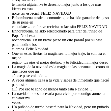
te manda alguien ke te desea lo mejor junto a los que mas
kieres en esta
noxe tan especial..FELIZ NAVIDAD
Enhorabuena nestle le comunica que ha sido ganador del peso
de su pene en
chocolate … en breve recivira su lacasito FELIZ NAVIDAD
Enhorabuena, ha sido seleccionado para tirar del trineo de
Papa Noel esta
nochebuena. En un breve plazo un elfo pasará por su casa
para medirle los
cuernos. Feliz Navidad
Que en estas fiestas, la magia sea tu mejor traje, tu sonrisa el
mejor
regalo, tus ojos el mejor destino, y tu felicidad mi mejor deseo
La magia de la navidad es la magia de las personas… como tú
que haces que un
año se pase volando…
A veces alguien llega a tu vida y sabes de inmediato que nació
para estar
allí. Por eso te echo de menos tanto esta Navidad…
La navidad no es necesaria para vivir, pero contigo aumenta
su valor mil
veces.
Un puñado de turrón bastará para la Navidad, pero un puñado