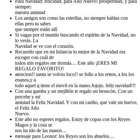
Para Navidad: felicidad, para Año Nuevo: prosperidad, y para
siempre:
nuestra amistad
Los amigos son como las estrellas, no siempre hablas con
ellas pero tu sabes
que siempre están allí
Si vagas por el mundo buscando el espíritu de la Navidad, no
lo verás. La
Navidad se ve con el corazón.
Recuerdo que en mi Infancia lo mejor de la Navidad era
escoger con cuál de
todos mis regalos me dormía… Este año ¡ERES MI
REGALO FAVORITO!
atencion!! santa se volvio loco!! se follo a los renos, a los los
enanos,y a
todo aquel q tiene el movil en la mano.Jojojo. feliz navidad!!!
Con una gamba y un mejillón te regalo un besucón. Con un
percebe y mi
amistad la Feliz Navidad. Y con mi cariño, que vale un huevo,
el Feliz Año
Nuevo.
Este año no esperes regalos. Estoy de copas con los Reyes
Magos y la cosa se
nos ha ido de las manos…
mensaje para Leonor: los Reyes son los abuelos…