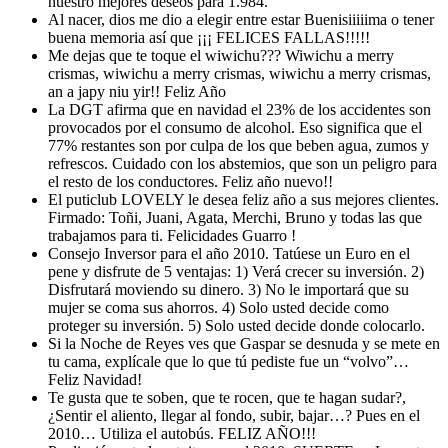
nuestro mejores deseos para 1.984.
Al nacer, dios me dio a elegir entre estar Buenisiiiiima o tener
buena memoria así que ¡¡¡ FELICES FALLAS!!!!!
Me dejas que te toque el wiwichu??? Wiwichu a merry
crismas, wiwichu a merry crismas, wiwichu a merry crismas,
an a japy niu yir!! Feliz Año
La DGT afirma que en navidad el 23% de los accidentes son
provocados por el consumo de alcohol. Eso significa que el
77% restantes son por culpa de los que beben agua, zumos y
refrescos. Cuidado con los abstemios, que son un peligro para
el resto de los conductores. Feliz año nuevo!!
El puticlub LOVELY le desea feliz año a sus mejores clientes.
Firmado: Toñi, Juani, Agata, Merchi, Bruno y todas las que
trabajamos para ti. Felicidades Guarro !
Consejo Inversor para el año 2010. Tatúese un Euro en el
pene y disfrute de 5 ventajas: 1) Verá crecer su inversión. 2)
Disfrutará moviendo su dinero. 3) No le importará que su
mujer se coma sus ahorros. 4) Solo usted decide como
proteger su inversión. 5) Solo usted decide donde colocarlo.
Si la Noche de Reyes ves que Gaspar se desnuda y se mete en
tu cama, explícale que lo que tú pediste fue un “volvo”…
Feliz Navidad!
Te gusta que te soben, que te rocen, que te hagan sudar?,
¿Sentir el aliento, llegar al fondo, subir, bajar…? Pues en el
2010… Utiliza el autobús. FELIZ AÑO!!!