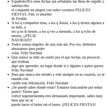
Españoles!En estas fechas tan señaladas me llena de orgullo y
satisfacción
el compartir mi alegria con todos vosotros FELICES
FIESTAS. Fdo: el abuelito
de Froilán
A los q comparten risas, a los q lloran, a los q tienen alguien a
su lado, a
los q no lo tienen, a los q veo a menudo, a los q echo de
menos, ¡¡FELIZ
NAVIDAD!!
Todos somos ángeles, de una sola ala. Por eso, debemos
abrazarnos para poder
volar. Feliz Navidad
Que nunca os falte un sueño por el que luchar, un proyecto
que realizar,
algo que aprender, un lugar donde ir y alguien a quien querer.
Feliz Navidad
Para que nunca me olvides y esté siempre en tu corazón, yo te
mando con
cariño esta felicitación. Feliz Navidad
¿Se puede saber donde estas? Estamos buscandote por todas
partes! Tienes que
volver urgentementeq eres demasiado importante, sabes muy
bien que no se
puede hacer el belen sin el burro. ¡FELICES FIESTAS!