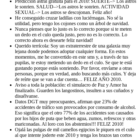
Predicción astral gratuita para el 2010: SUERTE–> Los astros
le sonrien. SALUD–>Los astros le sonrien. ACTIVIDAD
SEXUAL–> Los astros se descojonan. Feliz año!
He conseguido cruzar ladillas con luciérnagas. No sé la
utilidad, pero tengo los cojones como un árbol de navidad.
Nunca pienses que lo justo es lo correcto porque si te meten
un dedo en el culo queda justo, pero no es lo correcto. Lo
correcto ahora es desearte feliz navidad!
Querido terrícola: Soy un extraterrestre de una galaxia muy
lejana donde podemos adoptar cualquier forma. En estos
momentos, me he convertido en este sms y, a través de tus
pupilas, te estoy metiendo un dedo en el culo. Se que te está
gustando porque estás sonriendo. Por favor, envíame a otras
personas, porque en verdad, ando buscando más culos. Y deja
de reírte que se van a dar cuenta… FELIZ AÑO 2010.
Aviso a toda la población: el simulacro de Paz y Amor ha
finalizado. Guarden los langostinos, insulten a sus cuñados y
disuélvanse.
Datos DGT muy preocupantes, afirman que 23% de
accidentes de tráfico son provocados por consumo de alcohol.
Eso significa que el otro 77% de los accidentes son causados
por los hijos de puta que beben agua, zumos, refrescos y otras
mariconadas. Al loro con los abstemios!!! FELIZ 2010!
Ojalá las pulgas de mil camellos egipcios le piquen en el culo
al que intente joderte este 2010 y tenga los brazos tan cortos