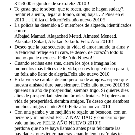
3153600 segundos de sexo.feliz 2010!!
Te gusta que te soben, que te rocen, que te hagan sudar¿?.
Sentir el aliento, llegar al fondo, subir, bajar…? Pues en el
2010…. Utiliza el MicroFeliz año nuevo 2010!!
La policía ha detenido a 5 miembros de alqaeda, identificados
como:
Albajad Mamad, Alagachad Meted, Almeted Menead,
Alakabad Sakad, Alsakad Sakudi. Feliz Año 2010!!
Deseo que la paz secuestre tu vida, el amor inunde tu alma y
la felicidad refleje en tu cara, te deseo, de corazón todo lo
bueno que te mereces. Feliz Año Nuevo!!
Cuando recibas este sms, cierra los ojos e imagina los
momentos más felices de tu vida; eso es lo que deseo para ti,
un feliz año lleno de alegría.Feliz año nuevo 2010
En la vida se cambia de año pero no de amigos.. espero que
nuestra amistad dure para siempre. Feliz año nuevo 2010!!Si
quieres un año de prosperidad, siembra trigo. Si quieres diez
años de prosperidad, siembra árboles frutales. Si quieres una
vida de prosperidad, siembra amigos. Te deseo que siembres
muchos amigos el año 2010 Feliz año nuevo 2010
Con una gamba y un mejillón te regalo un besucon, con un
persebe y mi amistad FELIZ NAVIDAD y con cariño que
vale un huevo FELIZ AÑO NUEVO 2010!!!
perdona que no te haya llamado antes para felicitarte las
navidades, pues tengo paperas, cuando tenga pa’putas te