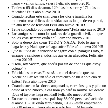
llamo y vamos juntos, vales? Feliz año nuevo 2010.
Te deseo 65 días de amor, 129 días de suerte y 171 días de
felicidad! Feliz año nuevo 2010.
Cuando recibas este sms, cierra los ojos e imagina los
momentos más felices de tu vida; eso es lo que deseo para ti,
un año lleno de felicidad.Feliz año nuevo 2010 !
Te he concedido 365 nuevas ilusiones”.Feliz año nuevo 2010
Los amigos son como los radares de la guardia civil, aunque
no los veas siempre están ahí. Feliz año nuevo 2010
Solo te deseo dos cosas TODO Y NADA: Todo lo que te
haga feliz y Nada que te haga sufrir Feliz año nuevo 2010!!!
Que la lluvia de la felicidad te agarre con el paraguas roto, te
empape y salpique a todos los que están alrededor. Feliz año
nuevo 2010!!
”Hola, soy Sadam, que hacéis por fin de año? es que estoy
colgao”;)
Felicidades en estas Fiestas!… con el deseo de que esta
Noche de Paz sea tan sólo el comienzo de un Año pleno de
éxitos! Feliz año nuevo 2010
Cuando suenen las doce campanadas, cierra los ojos y pide un
deseo al Año Nuevo, a esa hora yo haré lo mismo. Mi deseo:
¡Que el tuyo se haga realidad! Feliz año nuevo 2010.
En este momento en este país hay 66.000 personas haciendo
el amor, 15.820 están terminando, 19.965 están empezando,
28.819 están en pleno placer y solo hay un@ leyendo