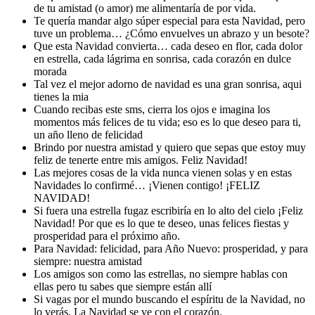
de tu amistad (o amor) me alimentaría de por vida.
Te quería mandar algo súper especial para esta Navidad, pero
tuve un problema… ¿Cómo envuelves un abrazo y un besote?
Que esta Navidad convierta… cada deseo en flor, cada dolor
en estrella, cada lágrima en sonrisa, cada corazón en dulce
morada
Tal vez el mejor adorno de navidad es una gran sonrisa, aqui
tienes la mia
Cuando recibas este sms, cierra los ojos e imagina los
momentos más felices de tu vida; eso es lo que deseo para ti,
un año lleno de felicidad
Brindo por nuestra amistad y quiero que sepas que estoy muy
feliz de tenerte entre mis amigos. Feliz Navidad!
Las mejores cosas de la vida nunca vienen solas y en estas
Navidades lo confirmé… ¡Vienen contigo! ¡FELIZ
NAVIDAD!
Si fuera una estrella fugaz escribiría en lo alto del cielo ¡Feliz
Navidad! Por que es lo que te deseo, unas felices fiestas y
prosperidad para el próximo año.
Para Navidad: felicidad, para Año Nuevo: prosperidad, y para
siempre: nuestra amistad
Los amigos son como las estrellas, no siempre hablas con
ellas pero tu sabes que siempre están allí
Si vagas por el mundo buscando el espíritu de la Navidad, no
lo verás. La Navidad se ve con el corazón.