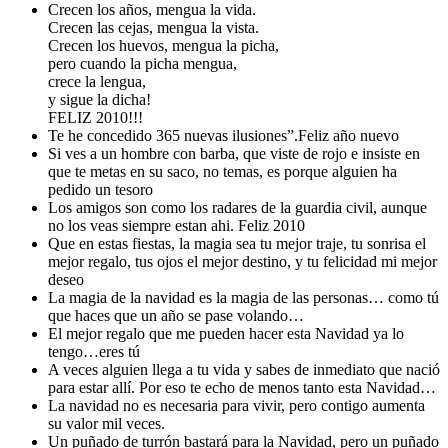
Crecen los años, mengua la vida.
Crecen las cejas, mengua la vista.
Crecen los huevos, mengua la picha,
pero cuando la picha mengua,
crece la lengua,
y sigue la dicha!
FELIZ 2010!!!
Te he concedido 365 nuevas ilusiones”.Feliz año nuevo
Si ves a un hombre con barba, que viste de rojo e insiste en
que te metas en su saco, no temas, es porque alguien ha
pedido un tesoro
Los amigos son como los radares de la guardia civil, aunque
no los veas siempre estan ahi. Feliz 2010
Que en estas fiestas, la magia sea tu mejor traje, tu sonrisa el
mejor regalo, tus ojos el mejor destino, y tu felicidad mi mejor
deseo
La magia de la navidad es la magia de las personas… como tú
que haces que un año se pase volando…
El mejor regalo que me pueden hacer esta Navidad ya lo
tengo…eres tú
A veces alguien llega a tu vida y sabes de inmediato que nació
para estar allí. Por eso te echo de menos tanto esta Navidad…
La navidad no es necesaria para vivir, pero contigo aumenta
su valor mil veces.
Un puñado de turrón bastará para la Navidad, pero un puñado