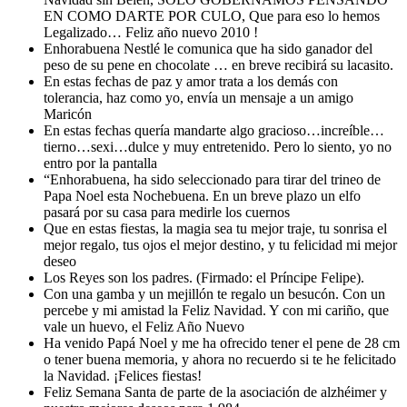
EN COMO DARTE POR CULO, Que para eso lo hemos
Legalizado… Feliz año nuevo 2010 !
Enhorabuena Nestlé le comunica que ha sido ganador del
peso de su pene en chocolate … en breve recibirá su lacasito.
En estas fechas de paz y amor trata a los demás con
tolerancia, haz como yo, envía un mensaje a un amigo
Maricón
En estas fechas quería mandarte algo gracioso…increíble…
tierno…sexi…dulce y muy entretenido. Pero lo siento, yo no
entro por la pantalla
“Enhorabuena, ha sido seleccionado para tirar del trineo de
Papa Noel esta Nochebuena. En un breve plazo un elfo
pasará por su casa para medirle los cuernos
Que en estas fiestas, la magia sea tu mejor traje, tu sonrisa el
mejor regalo, tus ojos el mejor destino, y tu felicidad mi mejor
deseo
Los Reyes son los padres. (Firmado: el Príncipe Felipe).
Con una gamba y un mejillón te regalo un besucón. Con un
percebe y mi amistad la Feliz Navidad. Y con mi cariño, que
vale un huevo, el Feliz Año Nuevo
Ha venido Papá Noel y me ha ofrecido tener el pene de 28 cm
o tener buena memoria, y ahora no recuerdo si te he felicitado
la Navidad. ¡Felices fiestas!
Feliz Semana Santa de parte de la asociación de alzhéimer y