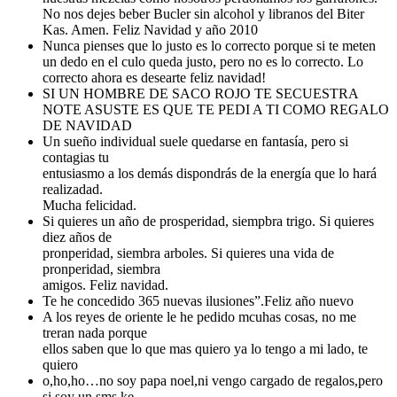
No nos dejes beber Bucler sin alcohol y libranos del Biter
Kas. Amen. Feliz Navidad y año 2010
Nunca pienses que lo justo es lo correcto porque si te meten
un dedo en el culo queda justo, pero no es lo correcto. Lo
correcto ahora es desearte feliz navidad!
SI UN HOMBRE DE SACO ROJO TE SECUESTRA
NOTE ASUSTE ES QUE TE PEDI A TI COMO REGALO
DE NAVIDAD
Un sueño individual suele quedarse en fantasía, pero si
contagias tu
entusiasmo a los demás dispondrás de la energía que lo hará
realizadad.
Mucha felicidad.
Si quieres un año de prosperidad, siempbra trigo. Si quieres
diez años de
pronperidad, siembra arboles. Si quieres una vida de
pronperidad, siembra
amigos. Feliz navidad.
Te he concedido 365 nuevas ilusiones”.Feliz año nuevo
A los reyes de oriente le he pedido mcuhas cosas, no me
treran nada porque
ellos saben que lo que mas quiero ya lo tengo a mi lado, te
quiero
o,ho,ho…no soy papa noel,ni vengo cargado de regalos,pero
si soy un sms ke