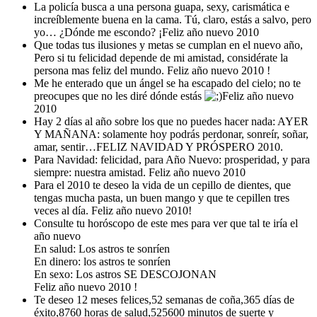
La policía busca a una persona guapa, sexy, carismática e
increíblemente buena en la cama. Tú, claro, estás a salvo, pero
yo… ¿Dónde me escondo? ¡Feliz año nuevo 2010
Que todas tus ilusiones y metas se cumplan en el nuevo año,
Pero si tu felicidad depende de mi amistad, considérate la
persona mas feliz del mundo. Feliz año nuevo 2010 !
Me he enterado que un ángel se ha escapado del cielo; no te
preocupes que no les diré dónde estás
Feliz año nuevo
2010
Hay 2 días al año sobre los que no puedes hacer nada: AYER
Y MAÑANA: solamente hoy podrás perdonar, sonreír, soñar,
amar, sentir…FELIZ NAVIDAD Y PRÓSPERO 2010.
Para Navidad: felicidad, para Año Nuevo: prosperidad, y para
siempre: nuestra amistad. Feliz año nuevo 2010
Para el 2010 te deseo la vida de un cepillo de dientes, que
tengas mucha pasta, un buen mango y que te cepillen tres
veces al día. Feliz año nuevo 2010!
Consulte tu horóscopo de este mes para ver que tal te iría el
año nuevo
En salud: Los astros te sonríen
En dinero: los astros te sonríen
En sexo: Los astros SE DESCOJONAN
Feliz año nuevo 2010 !
Te deseo 12 meses felices,52 semanas de coña,365 días de
éxito,8760 horas de salud,525600 minutos de suerte y