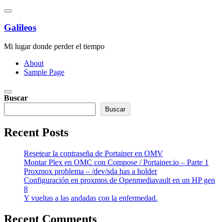
Saltar
al
contenido
Galileos
Mi lugar donde perder el tiempo
About
Sample Page
Buscar
Buscar
Recent Posts
Resetear la contraseña de Portainer en OMV
Montar Plex en OMC con Compose / Portainer.io – Parte 1
Proxmox problema – /dev/sda has a holder
Configuración en proxmos de Openmediavault en un HP gen
8
Y vueltas a las andadas con la enfermedad.
Recent Comments