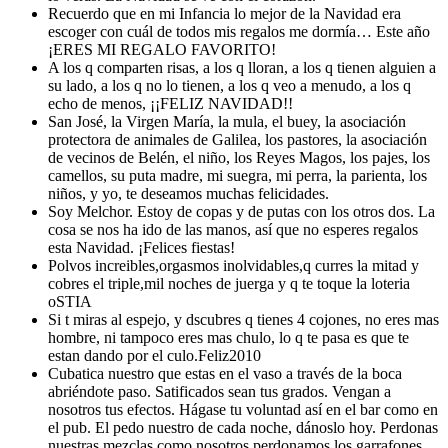
Recuerdo que en mi Infancia lo mejor de la Navidad era
escoger con cuál de todos mis regalos me dormía… Este año
¡ERES MI REGALO FAVORITO!
A los q comparten risas, a los q lloran, a los q tienen alguien a
su lado, a los q no lo tienen, a los q veo a menudo, a los q
echo de menos, ¡¡FELIZ NAVIDAD!!
San José, la Virgen María, la mula, el buey, la asociación
protectora de animales de Galilea, los pastores, la asociación
de vecinos de Belén, el niño, los Reyes Magos, los pajes, los
camellos, su puta madre, mi suegra, mi perra, la parienta, los
niños, y yo, te deseamos muchas felicidades.
Soy Melchor. Estoy de copas y de putas con los otros dos. La
cosa se nos ha ido de las manos, así que no esperes regalos
esta Navidad. ¡Felices fiestas!
Polvos increibles,orgasmos inolvidables,q curres la mitad y
cobres el triple,mil noches de juerga y q te toque la loteria
oSTIA
Si t miras al espejo, y dscubres q tienes 4 cojones, no eres mas
hombre, ni tampoco eres mas chulo, lo q te pasa es que te
estan dando por el culo.Feliz2010
Cubatica nuestro que estas en el vaso a través de la boca
abriéndote paso. Satificados sean tus grados. Vengan a
nosotros tus efectos. Hágase tu voluntad así en el bar como en
el pub. El pedo nuestro de cada noche, dánoslo hoy. Perdonas
nuestras mezclas como nosotros perdonamos los garrafones.