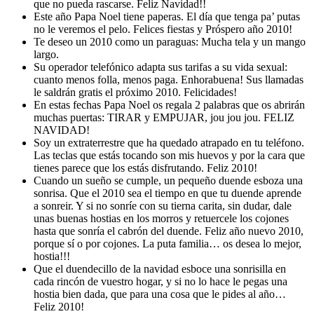
que no pueda rascarse. Feliz Navidad!!
Este año Papa Noel tiene paperas. El día que tenga pa’ putas
no le veremos el pelo. Felices fiestas y Próspero año 2010!
Te deseo un 2010 como un paraguas: Mucha tela y un mango
largo.
Su operador telefónico adapta sus tarifas a su vida sexual:
cuanto menos folla, menos paga. Enhorabuena! Sus llamadas
le saldrán gratis el próximo 2010. Felicidades!
En estas fechas Papa Noel os regala 2 palabras que os abrirán
muchas puertas: TIRAR y EMPUJAR, jou jou jou. FELIZ
NAVIDAD!
Soy un extraterrestre que ha quedado atrapado en tu teléfono.
Las teclas que estás tocando son mis huevos y por la cara que
tienes parece que los estás disfrutando. Feliz 2010!
Cuando un sueño se cumple, un pequeño duende esboza una
sonrisa. Que el 2010 sea el tiempo en que tu duende aprende
a sonreir. Y si no sonríe con su tierna carita, sin dudar, dale
unas buenas hostias en los morros y retuercele los cojones
hasta que sonría el cabrón del duende. Feliz año nuevo 2010,
porque sí o por cojones. La puta familia… os desea lo mejor,
hostia!!!
Que el duendecillo de la navidad esboce una sonrisilla en
cada rincón de vuestro hogar, y si no lo hace le pegas una
hostia bien dada, que para una cosa que le pides al año…
Feliz 2010!