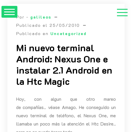
Saltar
al
Por -
galileos
contenido
Publicado el
25/05/2010
Publicado en
Uncategorized
Mi nuevo terminal
Android: Nexus One e
instalar 2.1 Android en
la Htc Magic
Hoy, con algun que otro mareo
de compañías.. véase Amago. He conseguido un
nuevo terminal de teléfono, el Nexus One, me
llamaba un poco más la atención el Htc Desire..
pero no se puede tener todo.