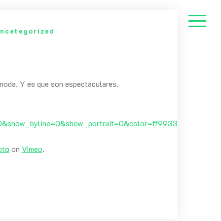
ncategorized
 moda. Y es que son espectaculares.
&show_byline=0&show_portrait=0&color=ff9933&fullscreen=
oto
on
Vimeo
.