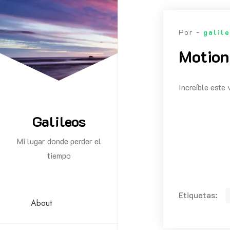
Saltar
al
Por -
galil
contenido
Motion
Increíble este
Galileos
Mi lugar donde perder el
tiempo
Etiquetas:
About