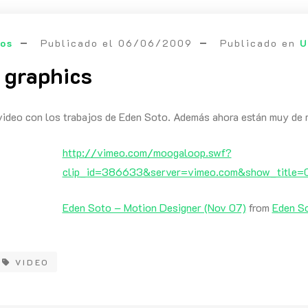
eos
Publicado el
06/06/2009
Publicado en
U
 graphics
 video con los trabajos de Eden Soto. Además ahora están muy de
http://vimeo.com/moogaloop.swf?
clip_id=386633&server=vimeo.com&show_title=0
Eden Soto – Motion Designer (Nov 07)
from
Eden S
VIDEO