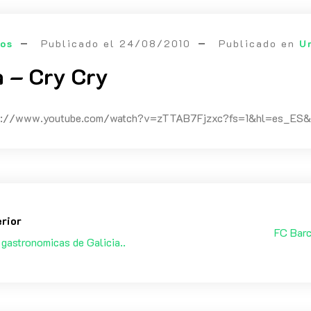
eos
Publicado el
24/08/2010
Publicado en
U
 – Cry Cry
tps://www.youtube.com/watch?v=zTTAB7Fjzxc?fs=1&hl=es_E
erior
FC Barc
 gastronomicas de Galicia..