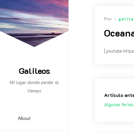
Saltar
al
Por -
galil
contenido
Oceana
[youtube ht
Galileos
Mi lugar donde perder el
tiempo
Artículo ant
Algunas ferias
About