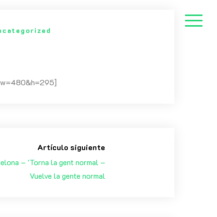
ncategorized
S&w=480&h=295]
Artículo siguiente
elona – 'Torna la gent normal –
Vuelve la gente normal