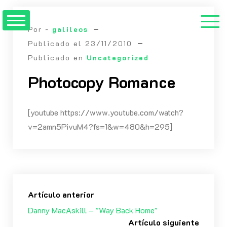
Saltar
al
Por -
galileos
contenido
Publicado el
23/11/2010
Publicado en
Uncategorized
Photocopy Romance
[youtube https://www.youtube.com/watch?
v=2amn5PivuM4?fs=1&w=480&h=295]
Artículo anterior
Danny MacAskill – "Way Back Home"
Artículo siguiente