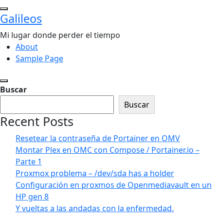
Saltar
Galileos
al
contenido
Mi lugar donde perder el tiempo
About
Sample Page
Buscar
Buscar
Recent Posts
Resetear la contraseña de Portainer en OMV
Montar Plex en OMC con Compose / Portainer.io –
Parte 1
Proxmox problema – /dev/sda has a holder
Configuración en proxmos de Openmediavault en un
HP gen 8
Y vueltas a las andadas con la enfermedad.