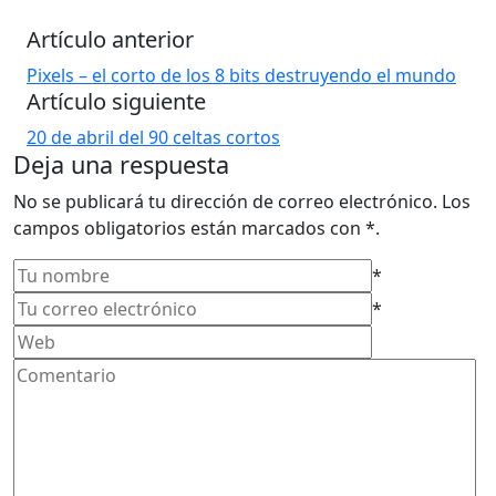
[youtube https://www.youtube.com/watch?v=13Z-
KuCUn9A&hl=es_ES&fs=1&w=480&h=295]
Artículo anterior
Pixels – el corto de los 8 bits destruyendo el mundo
A ver si la compro. porque ademas me gusta.. y creo
Artículo siguiente
que vale la pena…
20 de abril del 90 celtas cortos
Deja una respuesta
No se publicará tu dirección de correo electrónico. Los
campos obligatorios están marcados con *.
*
*