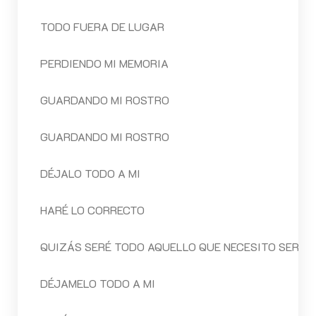
TODO FUERA DE LUGAR
AL
PERDIENDO MI MEMORIA
L
GUARDANDO MI ROSTRO
SA
GUARDANDO MI ROSTRO
SA
DÉJALO TODO A MI
LE
HARÉ LO CORRECTO
I 
QUIZÁS SERÉ TODO AQUELLO QUE NECESITO SER
MA
DÉJAMELO TODO A MI
LE