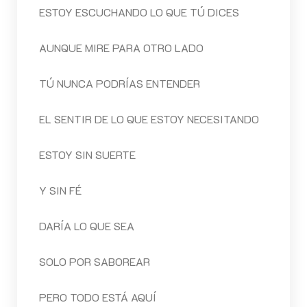
ESTOY ESCUCHANDO LO QUE TÚ DICES
I’
AUNQUE MIRE PARA OTRO LADO
EV
TÚ NUNCA PODRÍAS ENTENDER
Y
EL SENTIR DE LO QUE ESTOY NECESITANDO
TH
ESTOY SIN SUERTE
I’
Y SIN FÉ
AL
DARÍA LO QUE SEA
I 
SOLO POR SABOREAR
JU
PERO TODO ESTÁ AQUÍ
BU