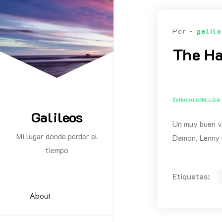
Saltar
al
Por -
galil
contenido
The H
The Handsome Men’s Club
Galileos
Un muy buen v
Mi lugar donde perder el
Damon, Lenny 
tiempo
Etiquetas:
About