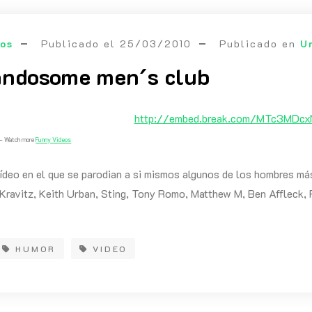
eos
Publicado el
25/03/2010
Publicado en
U
andosome men´s club
http://embed.break.com/MTc3MDc
– Watch more
Funny Videos
ídeo en el que se parodian a si mismos algunos de los hombres m
Kravitz, Keith Urban, Sting, Tony Romo, Matthew M, Ben Affleck
HUMOR
VIDEO