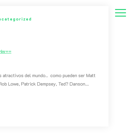
ncategorized
xNw==
ás atractivos del mundo.. como pueden ser
Matt
, Rob Lowe, Patrick Dempsey, Ted? Danson…