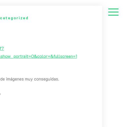
categorized
f?
how_portrait=0&color=&fullscreen=1
r de imágenes muy conseguidas.
p