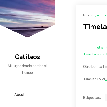
Saltar
al
Por -
galil
contenido
Timela
clip_
Time Lapse in
Galileos
Mi lugar donde perder el
Otro bonito ti
tiempo
También lo vi
About
Etiquetas: