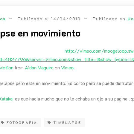
eos
Publicado el
14/04/2010
Publicado en
Un
pse en movimiento
http://vimeo.com/moogaloop.sw
id=4827796&server=vimeo.com&show_title=1&show_byline=1&s
 Motion
from
Aidan Maguire
on
Vimeo
.
melapse pero este en movimiento. Es corto pero se puede disfruta
Xataka
es que hacia mucho que no le echaba un ojo a su pagina.. :
FOTOGRAFIA
TIMELAPSE