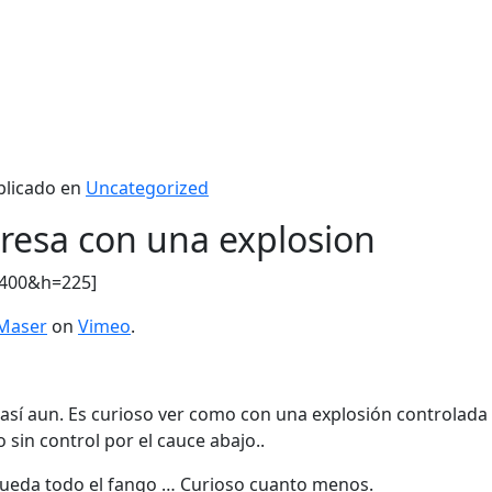
blicado en
Uncategorized
resa con una explosion
=400&h=225]
Maser
on
Vimeo
.
 así aun. Es curioso ver como con una explosión controlada 
sin control por el cauce abajo..
 queda todo el fango … Curioso cuanto menos.