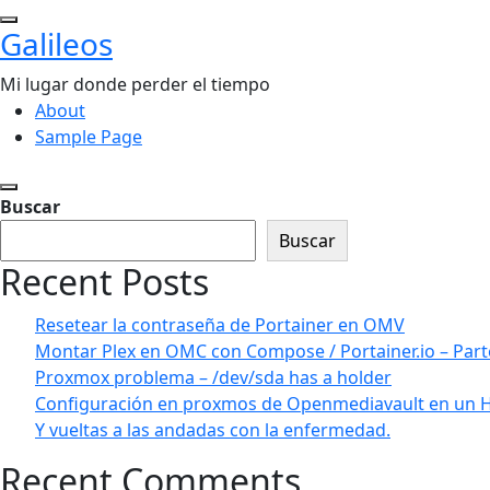
Saltar
Galileos
al
contenido
Mi lugar donde perder el tiempo
About
Sample Page
Buscar
Buscar
Recent Posts
Resetear la contraseña de Portainer en OMV
Montar Plex en OMC con Compose / Portainer.io – Part
Proxmox problema – /dev/sda has a holder
Configuración en proxmos de Openmediavault en un 
Y vueltas a las andadas con la enfermedad.
Recent Comments