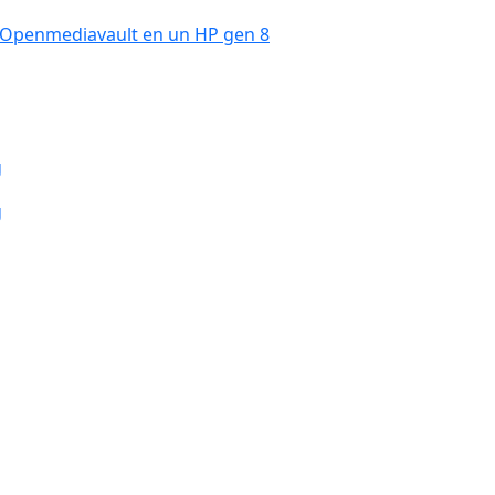
 Openmediavault en un HP gen 8
g
g