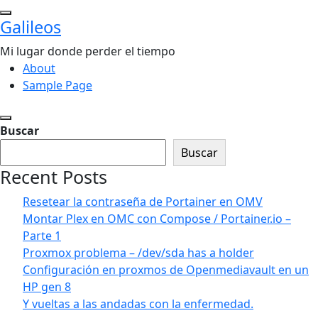
Saltar
Galileos
al
contenido
Mi lugar donde perder el tiempo
About
Sample Page
Buscar
Buscar
Recent Posts
Resetear la contraseña de Portainer en OMV
Montar Plex en OMC con Compose / Portainer.io –
Parte 1
Proxmox problema – /dev/sda has a holder
Configuración en proxmos de Openmediavault en un
HP gen 8
Y vueltas a las andadas con la enfermedad.