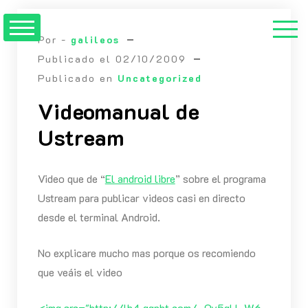
Saltar
al
Por -
galileos
contenido
Publicado el
02/10/2009
Publicado en
Uncategorized
Videomanual de
Ustream
Video que de “
El android libre
” sobre el programa
Ustream para publicar videos casi en directo
desde el terminal Android.
No explicare mucho mas porque os recomiendo
que veáis el video
<img src="http://lh4.ggpht.com/_Ov5qU_W6-