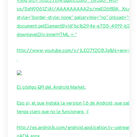
cs/SsN9061ZjAI/AAAAAAAAA2s/meE068BA_Xo/vi
style="border-style: none" galleryimg="no" onload="var
document.getElementById('bc1b294e-e755-49f9-b347
downlevelDiv.innerHTML = "
http://www.youtube.com/v/jLEO7f2C8Jg&hl=en
«;» a
El código QR del Android Market.
Eso si, el que instale la version 1.6 de Android, que saldra
tenga claro que no le funcionara ;(
http://es.androlib.com/android.application.tv-ustream-u
qADA.aspx