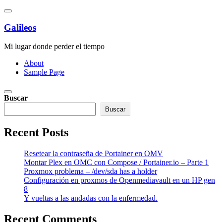
Saltar
al
contenido
Galileos
Mi lugar donde perder el tiempo
About
Sample Page
Buscar
Buscar
Recent Posts
Resetear la contraseña de Portainer en OMV
Montar Plex en OMC con Compose / Portainer.io – Parte 1
Proxmox problema – /dev/sda has a holder
Configuración en proxmos de Openmediavault en un HP gen
8
Y vueltas a las andadas con la enfermedad.
Recent Comments