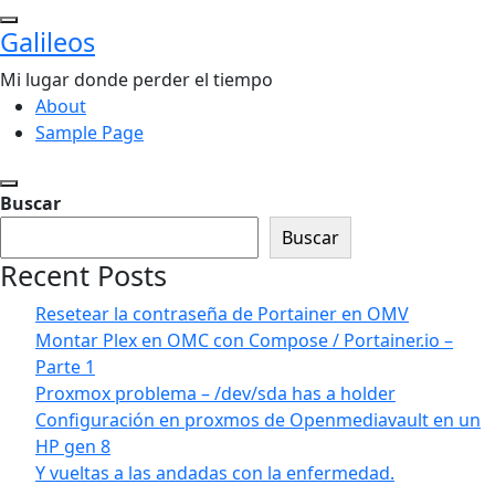
Saltar
Galileos
al
contenido
Mi lugar donde perder el tiempo
About
Sample Page
Buscar
Buscar
Recent Posts
Resetear la contraseña de Portainer en OMV
Montar Plex en OMC con Compose / Portainer.io –
Parte 1
Proxmox problema – /dev/sda has a holder
Configuración en proxmos de Openmediavault en un
HP gen 8
Y vueltas a las andadas con la enfermedad.