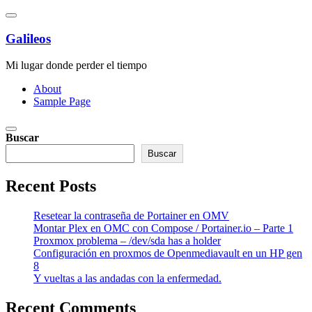
Saltar
al
contenido
Galileos
Mi lugar donde perder el tiempo
About
Sample Page
Buscar
Buscar
Recent Posts
Resetear la contraseña de Portainer en OMV
Montar Plex en OMC con Compose / Portainer.io – Parte 1
Proxmox problema – /dev/sda has a holder
Configuración en proxmos de Openmediavault en un HP gen
8
Y vueltas a las andadas con la enfermedad.
Recent Comments